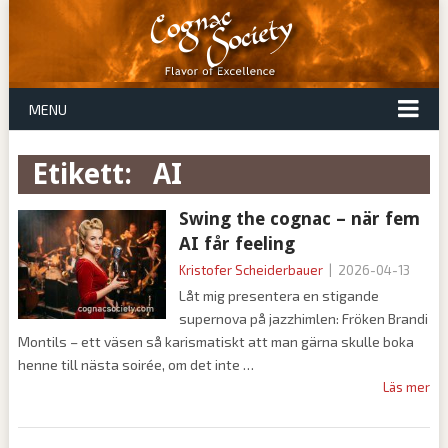
MENU
Etikett:
AI
Swing the cognac – när fem
AI får feeling
Kristofer Scheiderbauer
|
2026-04-13
Låt mig presentera en stigande
supernova på jazzhimlen: Fröken Brandi
Montils – ett väsen så karismatiskt att man gärna skulle boka
henne till nästa soirée, om det inte
Läs mer