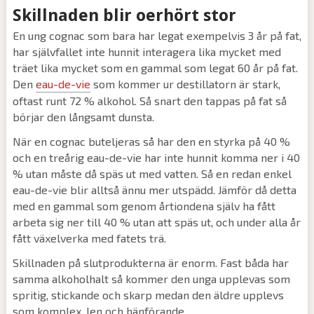
Skillnaden blir oerhört stor
En ung cognac som bara har legat exempelvis 3 år på fat,
har självfallet inte hunnit interagera lika mycket med
träet lika mycket som en gammal som legat 60 år på fat.
Den
eau-de-vie
som kommer ur destillatorn är stark,
oftast runt 72 % alkohol. Så snart den tappas på fat så
börjar den långsamt dunsta.
När en cognac buteljeras så har den en styrka på 40 %
och en treårig eau-de-vie har inte hunnit komma ner i 40
% utan måste då späs ut med vatten. Så en redan enkel
eau-de-vie blir alltså ännu mer utspädd. Jämför då detta
med en gammal som genom årtiondena själv ha fått
arbeta sig ner till 40 % utan att späs ut, och under alla år
fått växelverka med fatets trä.
Skillnaden på slutprodukterna är enorm. Fast båda har
samma alkoholhalt så kommer den unga upplevas som
spritig, stickande och skarp medan den äldre upplevs
som komplex, len och hänförande.