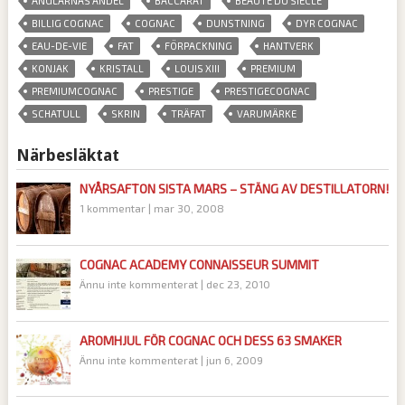
ÄNGLARNAS ANDEL
BACCARAT
BEAUTÉ DU SIÈCLE
,
,
,
,
BILLIG COGNAC
COGNAC
DUNSTNING
DYR COGNAC
,
,
,
,
EAU-DE-VIE
FAT
FÖRPACKNING
HANTVERK
,
,
,
,
KONJAK
KRISTALL
LOUIS XIII
PREMIUM
,
,
,
PREMIUMCOGNAC
PRESTIGE
PRESTIGECOGNAC
,
,
,
SCHATULL
SKRIN
TRÄFAT
VARUMÄRKE
Närbesläktat
NYÅRSAFTON SISTA MARS – STÄNG AV DESTILLATORN!
1 kommentar
|
mar 30, 2008
COGNAC ACADEMY CONNAISSEUR SUMMIT
Ännu inte kommenterat
|
dec 23, 2010
AROMHJUL FÖR COGNAC OCH DESS 63 SMAKER
Ännu inte kommenterat
|
jun 6, 2009