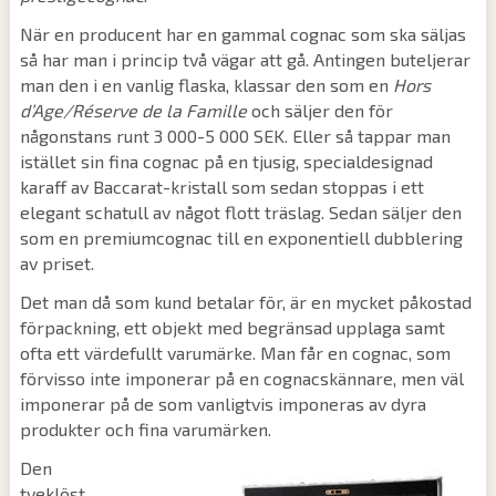
När en producent har en gammal cognac som ska säljas
så har man i princip två vägar att gå. Antingen buteljerar
man den i en vanlig flaska, klassar den som en
Hors
d’Age/Réserve de la Famille
och säljer den för
någonstans runt 3 000-5 000 SEK. Eller så tappar man
istället sin fina cognac på en tjusig, specialdesignad
karaff av Baccarat-kristall som sedan stoppas i ett
elegant schatull av något flott träslag. Sedan säljer den
som en premiumcognac till en exponentiell dubblering
av priset.
Det man då som kund betalar för, är en mycket påkostad
förpackning, ett objekt med begränsad upplaga samt
ofta ett värdefullt varumärke. Man får en cognac, som
förvisso inte imponerar på en cognacskännare, men väl
imponerar på de som vanligtvis imponeras av dyra
produkter och fina varumärken.
Den
tveklöst