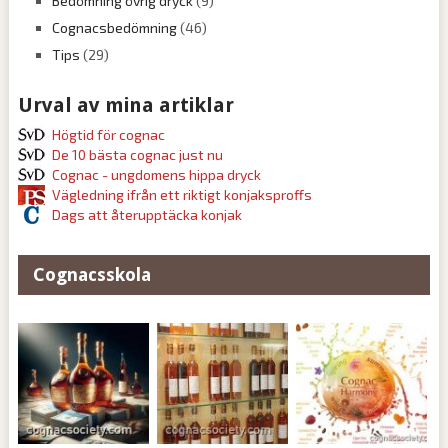
Bedömning övrig dryck
(9)
Cognacsbedömning
(46)
Tips
(29)
Urval av mina artiklar
Högtid för cognac
De 10 bästa cognac just nu
Cognac - ungdomens hippa dryck
Vägledning ifrån ett riktigt konjaksproffs
Dags att återupptäcka konjak
Cognacsskola