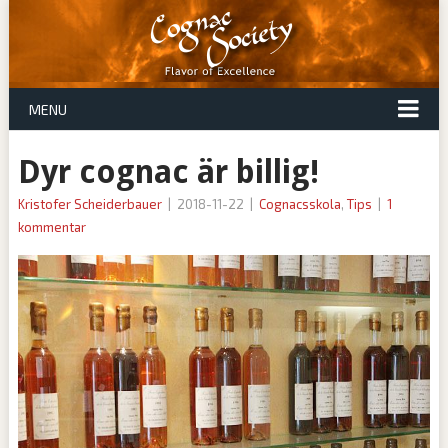
MENU
Dyr cognac är billig!
Kristofer Scheiderbauer
|
2018-11-22
|
Cognacsskola
,
Tips
|
1
kommentar