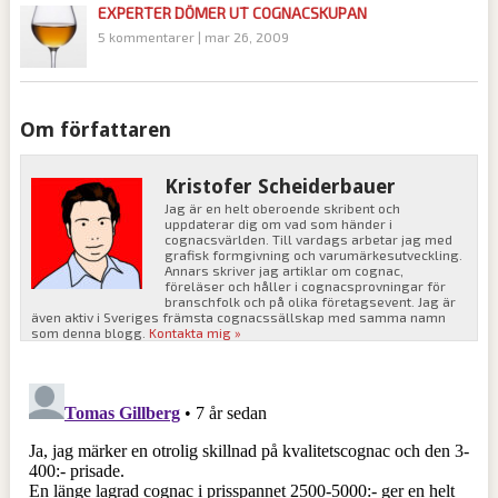
EXPERTER DÖMER UT COGNACSKUPAN
5 kommentarer
|
mar 26, 2009
Om författaren
Kristofer Scheiderbauer
Jag är en helt oberoende skribent och
uppdaterar dig om vad som händer i
cognacsvärlden. Till vardags arbetar jag med
grafisk formgivning och varumärkesutveckling.
Annars skriver jag artiklar om cognac,
föreläser och håller i cognacsprovningar för
branschfolk och på olika företagsevent. Jag är
även aktiv i Sveriges främsta cognacssällskap med samma namn
som denna blogg.
Kontakta mig »