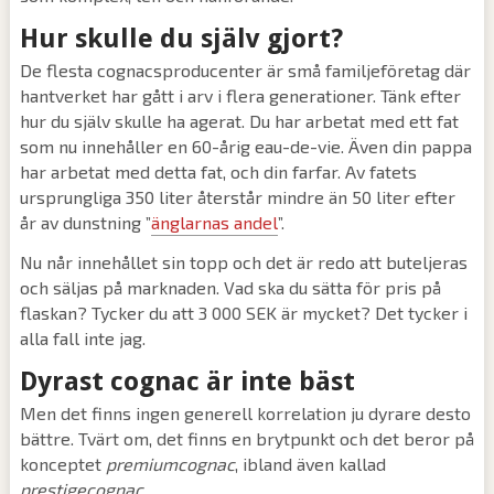
Hur skulle du själv gjort?
De flesta cognacsproducenter är små familjeföretag där
hantverket har gått i arv i flera generationer. Tänk efter
hur du själv skulle ha agerat. Du har arbetat med ett fat
som nu innehåller en 60-årig eau-de-vie. Även din pappa
har arbetat med detta fat, och din farfar. Av fatets
ursprungliga 350 liter återstår mindre än 50 liter efter
år av dunstning ”
änglarnas andel
”.
Nu når innehållet sin topp och det är redo att buteljeras
och säljas på marknaden. Vad ska du sätta för pris på
flaskan? Tycker du att 3 000 SEK är mycket? Det tycker i
alla fall inte jag.
Dyrast cognac är inte bäst
Men det finns ingen generell korrelation ju dyrare desto
bättre. Tvärt om, det finns en brytpunkt och det beror på
konceptet
premiumcognac
, ibland även kallad
prestigecognac
.