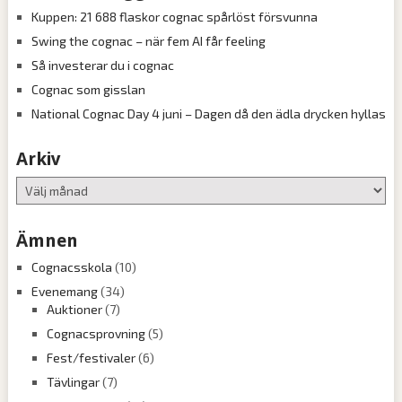
Kuppen: 21 688 flaskor cognac spårlöst försvunna
Swing the cognac – när fem AI får feeling
Så investerar du i cognac
Cognac som gisslan
National Cognac Day 4 juni – Dagen då den ädla drycken hyllas
Arkiv
Arkiv
Ämnen
Cognacsskola
(10)
Evenemang
(34)
Auktioner
(7)
Cognacsprovning
(5)
Fest/festivaler
(6)
Tävlingar
(7)