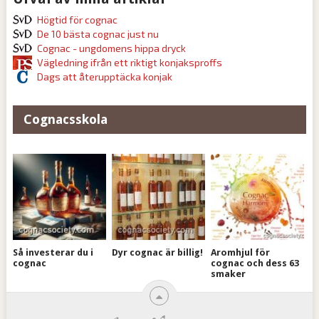
Högtid för cognac
De 10 bästa cognac just nu
Cognac - ungdomens hippa dryck
Vägledning ifrån ett riktigt konjaksproffs
Dags att återupptäcka konjak
Cognacsskola
Så investerar du i
Dyr cognac är billig!
Aromhjul för
cognac
cognac och dess 63
smaker