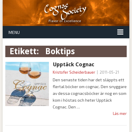
MENU
Etikett:
boktips
Upptäck Cognac
Kristofer Scheiderbauer
|
2011-05-21
Den senaste tiden har det släppts ett
flertal böcker om cognac. Den snyggare
av dessa cognacsböcker är nog en som
kom i höstas och heter Upptäck
Cognac. Den
Läs mer