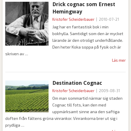
Drick cognac som Ernest
Hemingway
Kristofer Scheiderbauer
|
2010-07-21
Jag har en fantastisk bok i min
bokhylla. Samtidigt som den är mycket
lärande är den otroligt underhållande.
Den heter Koka soppa på fysik och är
skriven av
Läs mer
Destination Cognac
Kristofer Scheiderbauer
|
2009-08-31
Om man sommartid närmar sig staden
Cognac till fots, kan den med
uppmärksamt sinne ana den saftiga
doften från fältens gröna vinrankor. Vinrankorna brer ut sig i
prydliga