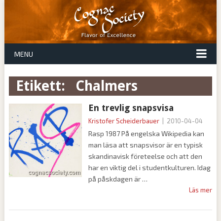
MENU
Etikett:
chalmers
En trevlig snapsvisa
Kristofer Scheiderbauer
|
2010-04-04
Rasp 1987 På engelska Wikipedia kan
man läsa att snapsvisor är en typisk
skandinavisk företeelse och att den
har en viktig del i studentkulturen. Idag
på påskdagen är
Läs mer