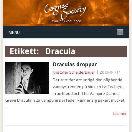
MENU
Etikett:
dracula
Draculas droppar
Kristofer Scheiderbauer
|
2010-04-17
Det är svårt att undgå den pågående
vampyrtrenden på bio och tv: Twilight,
True Blood och The Vampire Diaries.
Greve Dracula, alla vampyrers urfader, känner sig säkert mycket
Läs mer