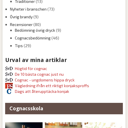
Traditioner
(13)
Nyheter i branschen
(73)
Övrig brandy
(9)
Recensioner
(80)
Bedömning övrig dryck
(9)
Cognacsbedömning
(46)
Tips
(29)
Urval av mina artiklar
Högtid för cognac
De 10 bästa cognac just nu
Cognac - ungdomens hippa dryck
Vägledning ifrån ett riktigt konjaksproffs
Dags att återupptäcka konjak
Cognacsskola