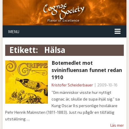
MENU
Etikett:
hälsa
Botemedlet mot
svininfluensan funnet redan
1910
Kristofer Scheiderbauer
|
2009-10-16
”Om människor visste hur nyttigt
cognac är, skulle de supa ihjäl sig.” sa
Kung Oscar II:s personlige hovläkare
Pehr Henrik Malmsten (1811-1883). Just nu pågår en tillfällig
utställning
Läs mer