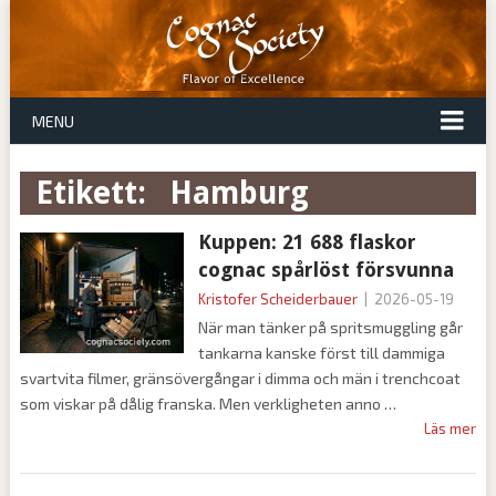
MENU
Etikett:
hamburg
Kuppen: 21 688 flaskor
cognac spårlöst försvunna
Kristofer Scheiderbauer
|
2026-05-19
När man tänker på spritsmuggling går
tankarna kanske först till dammiga
svartvita filmer, gränsövergångar i dimma och män i trenchcoat
som viskar på dålig franska. Men verkligheten anno
Läs mer