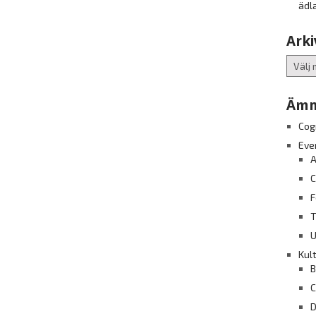
ädl
Arki
Arkiv
Ämn
Cog
Eve
A
C
F
T
U
Kul
B
C
D