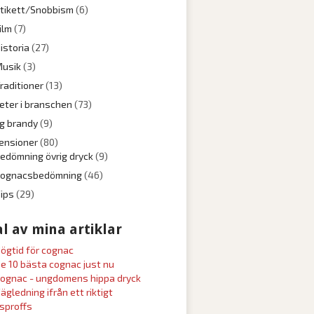
tikett/Snobbism
(6)
ilm
(7)
istoria
(27)
usik
(3)
raditioner
(13)
eter i branschen
(73)
ig brandy
(9)
ensioner
(80)
edömning övrig dryck
(9)
Cognacsbedömning
(46)
ips
(29)
l av mina artiklar
ögtid för cognac
e 10 bästa cognac just nu
ognac - ungdomens hippa dryck
ägledning ifrån ett riktigt
sproffs