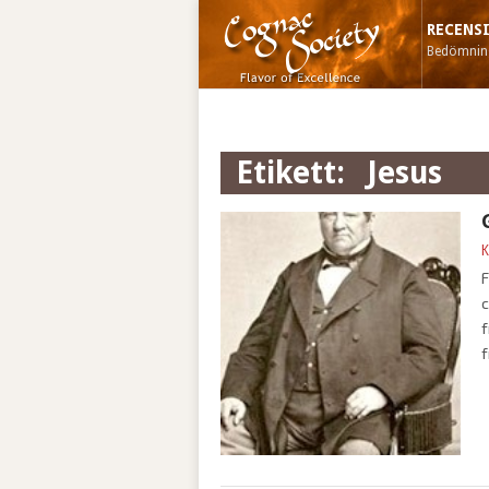
RECENS
Bedömning
Etikett:
jesus
K
F
c
f