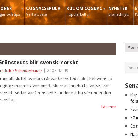
IONER
COGNACSSKOLA
KUL OM COGNAC
NYHETER
E
ar och tips
Värt att veta
Populärkultur
Branschnytt
P
Grönstedts blir svensk-norskt
ristofer Scheiderbauer
|
2008-12-19
ram till slutet av mars i år var Grönstedts det helsvenska
Sena
ognacsmärket, även om flaskornas innehåll givetvis var
ranskt. Sedan var Grönstedts under ett halvår under den
Kup
franska
för
Läs mer
Swi
Så 
Cog
Nat