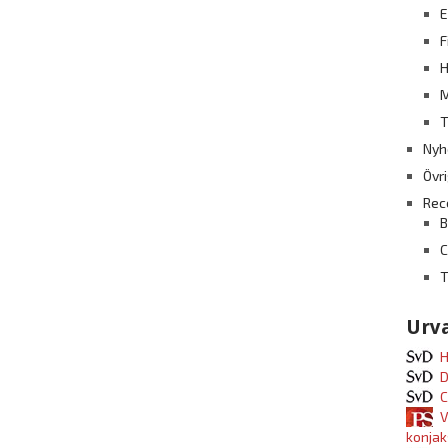
E
F
H
M
T
Nyh
Övr
Rec
B
T
Urva
H
D
C
V
konjak