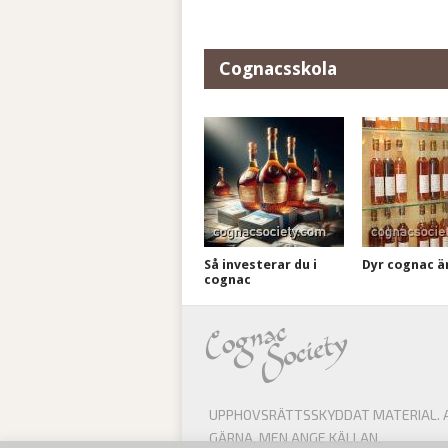
Cognacsskola
Så investerar du i
Dyr cognac är 
cognac
UPPHOVSRÄTTSSKYDDAT MATERIAL. AL
GÄRNA, MEN ANGE KÄLLAN.