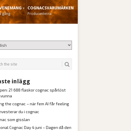
VENEMANG
COGNACSVARUMÄRKEN
å gång
Producenterna
ste inlägg
pen: 21 688 flaskor cognac spårlöst
svunna
ng the cognac – när fem AI får feeling
investerar du i cognac
nac som gisslan
ional Cognac Day 4 juni – Dagen då den