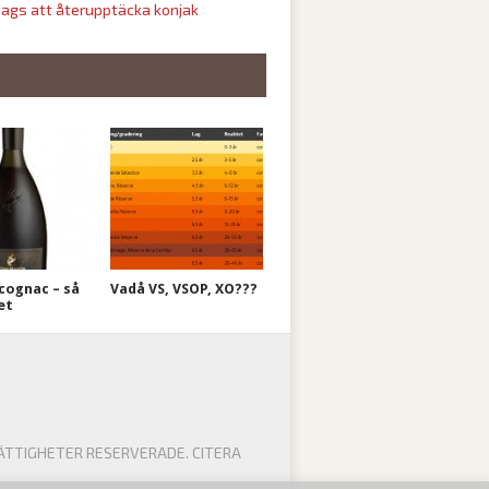
ags att återupptäcka konjak
cognac – så
Vadå VS, VSOP, XO???
et
ÄTTIGHETER RESERVERADE. CITERA