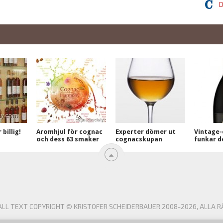
D
billig!
Aromhjul för cognac
Experter dömer ut
Vintage-
och dess 63 smaker
cognacskupan
funkar d
L TEXT COPYRIGHT © KRISTOFER SCHEIDERBAUER 2008-2026, ALLA R