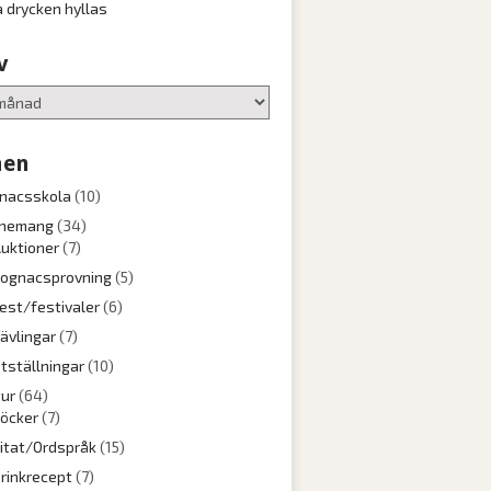
a drycken hyllas
v
en
nacsskola
(10)
nemang
(34)
uktioner
(7)
ognacsprovning
(5)
est/festivaler
(6)
ävlingar
(7)
tställningar
(10)
tur
(64)
öcker
(7)
itat/Ordspråk
(15)
rinkrecept
(7)