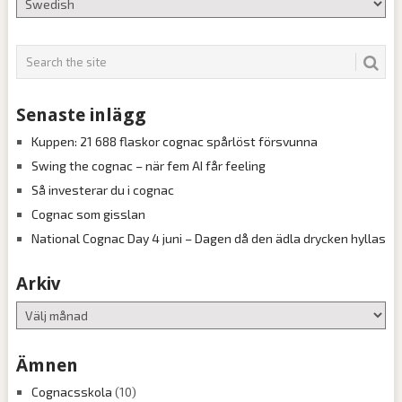
Senaste inlägg
Kuppen: 21 688 flaskor cognac spårlöst försvunna
Swing the cognac – när fem AI får feeling
Så investerar du i cognac
Cognac som gisslan
National Cognac Day 4 juni – Dagen då den ädla drycken hyllas
Arkiv
Arkiv
Ämnen
Cognacsskola
(10)