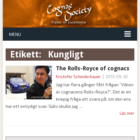
MENU
Etikett:
kungligt
The Rolls-Royce of cognacs
Kristofer Scheiderbauer
|
2013-09-30
Jag har flera gånger fått frågan ”Vilken
är cognacens Rolls-Royce?”. Det är en
knepig fråga att svara på, om den ens
har ett entydigt svar. Själv skulle jag
Läs mer