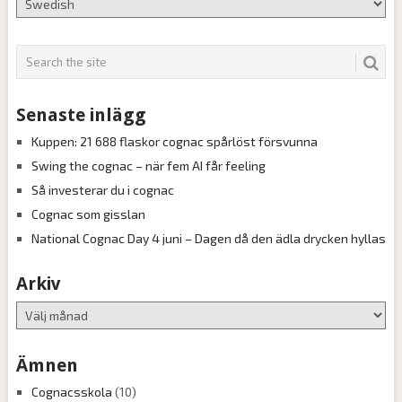
Senaste inlägg
Kuppen: 21 688 flaskor cognac spårlöst försvunna
Swing the cognac – när fem AI får feeling
Så investerar du i cognac
Cognac som gisslan
National Cognac Day 4 juni – Dagen då den ädla drycken hyllas
Arkiv
Arkiv
Ämnen
Cognacsskola
(10)