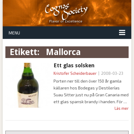
MENU
Etikett:
mallorca
Ett glas solsken
Kristofer Scheiderbauer
|
2008-03-23
Porten ner till den över 150 år gamla
källaren hos Bodegas y Destilerías
Suau Sitter just nu på Gran Canaria med
ett glas spansk brandy i handen. För
Läs mer