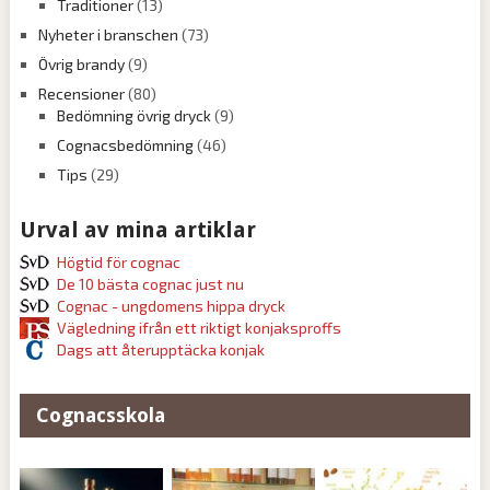
Traditioner
(13)
Nyheter i branschen
(73)
Övrig brandy
(9)
Recensioner
(80)
Bedömning övrig dryck
(9)
Cognacsbedömning
(46)
Tips
(29)
Urval av mina artiklar
Högtid för cognac
De 10 bästa cognac just nu
Cognac - ungdomens hippa dryck
Vägledning ifrån ett riktigt konjaksproffs
Dags att återupptäcka konjak
Cognacsskola