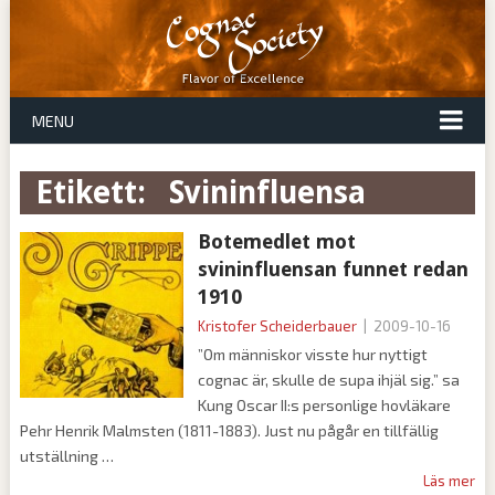
MENU
Etikett:
svininfluensa
Botemedlet mot
svininfluensan funnet redan
1910
Kristofer Scheiderbauer
|
2009-10-16
”Om människor visste hur nyttigt
cognac är, skulle de supa ihjäl sig.” sa
Kung Oscar II:s personlige hovläkare
Pehr Henrik Malmsten (1811-1883). Just nu pågår en tillfällig
utställning
Läs mer