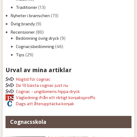
Traditioner
(13)
Nyheter i branschen
(73)
Övrig brandy
(9)
Recensioner
(80)
Bedömning övrig dryck
(9)
Cognacsbedömning
(46)
Tips
(29)
Urval av mina artiklar
Högtid för cognac
De 10 bästa cognac just nu
Cognac - ungdomens hippa dryck
Vägledning ifrån ett riktigt konjaksproffs
Dags att återupptäcka konjak
Cognacsskola