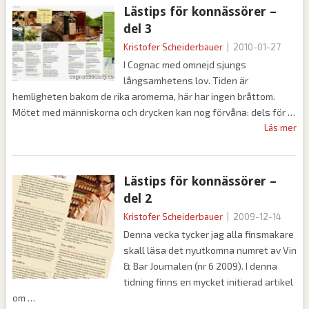
Lästips för konnässörer –
del 3
Kristofer Scheiderbauer
|
2010-01-27
I Cognac med omnejd sjungs
långsamhetens lov. Tiden är
hemligheten bakom de rika aromerna, här har ingen bråttom.
Mötet med människorna och drycken kan nog förvåna: dels för
Läs mer
Lästips för konnässörer –
del 2
Kristofer Scheiderbauer
|
2009-12-14
Denna vecka tycker jag alla finsmakare
skall läsa det nyutkomna numret av Vin
& Bar Journalen (nr 6 2009). I denna
tidning finns en mycket initierad artikel
om