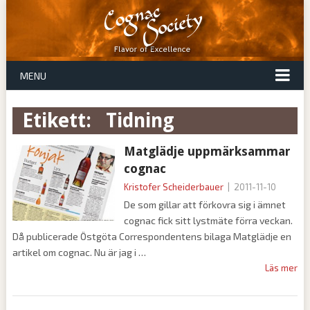
MENU
Etikett:
tidning
Matglädje uppmärksammar
cognac
Kristofer Scheiderbauer
|
2011-11-10
De som gillar att förkovra sig i ämnet
cognac fick sitt lystmäte förra veckan.
Då publicerade Östgöta Correspondentens bilaga Matglädje en
artikel om cognac. Nu är jag i
Läs mer