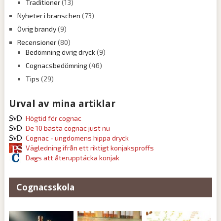
Traditioner
(13)
Nyheter i branschen
(73)
Övrig brandy
(9)
Recensioner
(80)
Bedömning övrig dryck
(9)
Cognacsbedömning
(46)
Tips
(29)
Urval av mina artiklar
Högtid för cognac
De 10 bästa cognac just nu
Cognac - ungdomens hippa dryck
Vägledning ifrån ett riktigt konjaksproffs
Dags att återupptäcka konjak
Cognacsskola