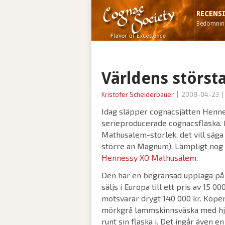
RECENS
Bedömning
Världens största
Kristofer Scheiderbauer
|
2008-04-23
|
Idag släpper cognacsjätten Henne
serieproducerade cognacsflaska. 
Mathusalem-storlek, det vill säga 
större än Magnum). Lämpligt nog 
Hennessy XO Mathusalem
.
Den har en begränsad upplaga på
säljs i Europa till ett pris av 15 00
motsvarar drygt 140 000 kr. Köper
mörkgrå lammskinnsväska med hj
runt sin flaska i. Det ingår även e