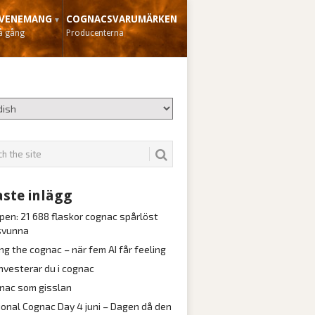
VENEMANG
COGNACSVARUMÄRKEN
å gång
Producenterna
ste inlägg
pen: 21 688 flaskor cognac spårlöst
svunna
ng the cognac – när fem AI får feeling
investerar du i cognac
nac som gisslan
ional Cognac Day 4 juni – Dagen då den