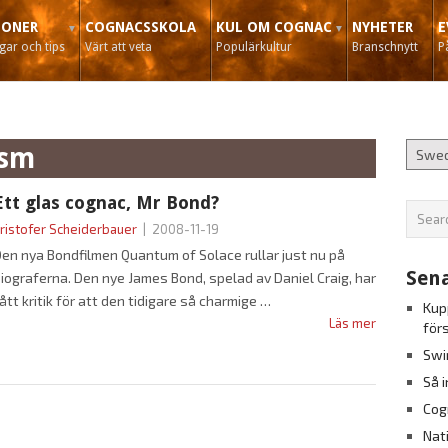
IONER
COGNACSSKOLA
KUL OM COGNAC
NYHETER
E
ar och tips
Värt att veta
Populärkultur
Branschnytt
P
ism
Ett glas cognac, Mr Bond?
ristofer Scheiderbauer
|
2008-11-19
en nya Bondfilmen Quantum of Solace rullar just nu på
Sena
iograferna. Den nye James Bond, spelad av Daniel Craig, har
ått kritik för att den tidigare så charmige
Kup
Läs mer
för
Swi
Så 
Cog
Nat