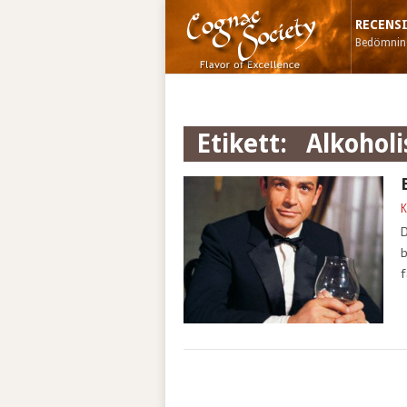
RECENS
Bedömning
Etikett:
alkohol
K
D
b
f