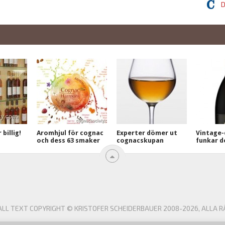
D
billig!
Aromhjul för cognac
Experter dömer ut
Vintage-
och dess 63 smaker
cognacskupan
funkar d
L TEXT COPYRIGHT © KRISTOFER SCHEIDERBAUER 2008-2026, ALLA R