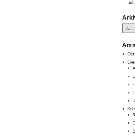
ädl
Arki
Arkiv
Ämn
Cog
Eve
A
C
F
T
U
Kul
B
C
D