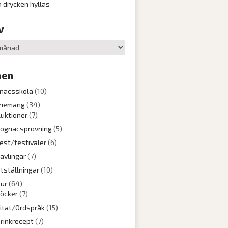
a drycken hyllas
v
en
nacsskola
(10)
nemang
(34)
uktioner
(7)
ognacsprovning
(5)
est/festivaler
(6)
ävlingar
(7)
tställningar
(10)
tur
(64)
öcker
(7)
itat/Ordspråk
(15)
rinkrecept
(7)