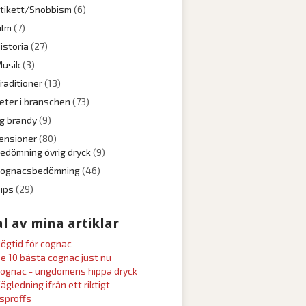
tikett/Snobbism
(6)
ilm
(7)
istoria
(27)
usik
(3)
raditioner
(13)
eter i branschen
(73)
ig brandy
(9)
ensioner
(80)
edömning övrig dryck
(9)
Cognacsbedömning
(46)
ips
(29)
l av mina artiklar
ögtid för cognac
e 10 bästa cognac just nu
ognac - ungdomens hippa dryck
ägledning ifrån ett riktigt
sproffs