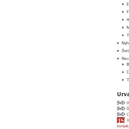
E
F
H
M
T
Nyh
Övr
Rec
B
T
Urva
H
D
C
V
konjak