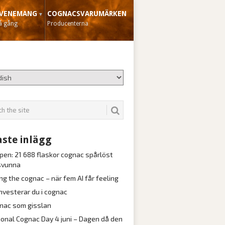
VENEMANG
COGNACSVARUMÄRKEN
å gång
Producenterna
ste inlägg
pen: 21 688 flaskor cognac spårlöst
svunna
ng the cognac – när fem AI får feeling
investerar du i cognac
nac som gisslan
ional Cognac Day 4 juni – Dagen då den