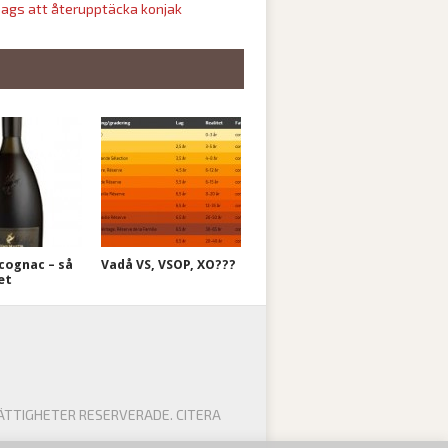
ags att återupptäcka konjak
cognac – så
Vadå VS, VSOP, XO???
et
ÄTTIGHETER RESERVERADE. CITERA