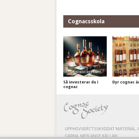
Cognacsskola
Så investerar du i
Dyr cognac är 
cognac
UPPHOVSRÄTTSSKYDDAT MATERIAL. AL
GÄRNA, MEN ANGE KÄLLAN.