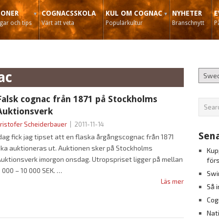
IONER
COGNACSSKOLA
KUL OM COGNAC
NYHETER
E
ar och tips
Värt att veta
Populärkultur
Branschnytt
P
ac
Falsk cognac från 1871 på Stockholms
Auktionsverk
ristofer Scheiderbauer
|
2011-11-14
Sena
dag fick jag tipset att en flaska årgångscognac från 1871
ka auktioneras ut. Auktionen sker på Stockholms
Kup
uktionsverk imorgon onsdag. Utropspriset ligger på mellan
för
 000 – 10 000 SEK.
Swi
Läs mer
Så 
Cog
Nat