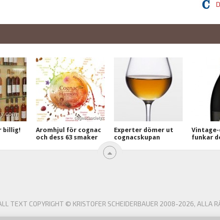
D
billig!
Aromhjul för cognac
Experter dömer ut
Vintage-
och dess 63 smaker
cognacskupan
funkar d
L TEXT COPYRIGHT © KRISTOFER SCHEIDERBAUER 2008-2026, ALLA R