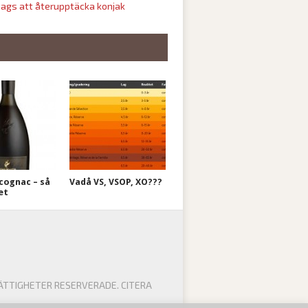
ags att återupptäcka konjak
cognac – så
Vadå VS, VSOP, XO???
et
ÄTTIGHETER RESERVERADE. CITERA