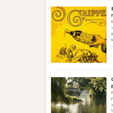
K
”
i
M
K
F
v
t