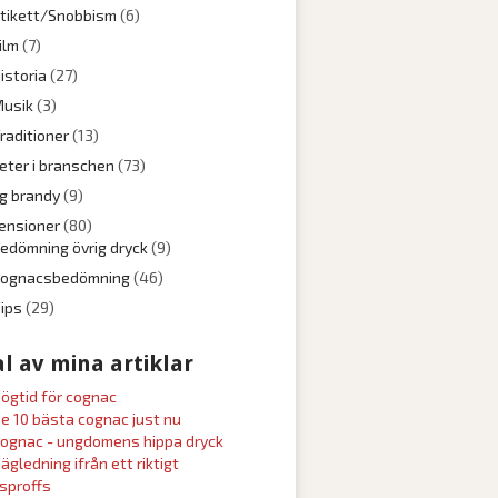
tikett/Snobbism
(6)
ilm
(7)
istoria
(27)
usik
(3)
raditioner
(13)
eter i branschen
(73)
ig brandy
(9)
ensioner
(80)
edömning övrig dryck
(9)
Cognacsbedömning
(46)
ips
(29)
l av mina artiklar
ögtid för cognac
e 10 bästa cognac just nu
ognac - ungdomens hippa dryck
ägledning ifrån ett riktigt
sproffs