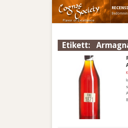
RECENS
Bedömning
Etikett:
armagn
K
I
s
A
8