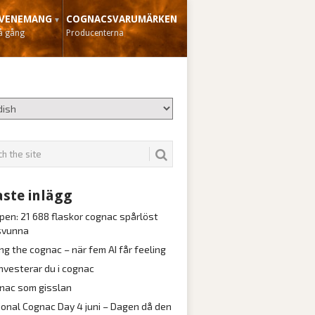
VENEMANG
COGNACSVARUMÄRKEN
å gång
Producenterna
ste inlägg
pen: 21 688 flaskor cognac spårlöst
svunna
ng the cognac – när fem AI får feeling
investerar du i cognac
nac som gisslan
ional Cognac Day 4 juni – Dagen då den