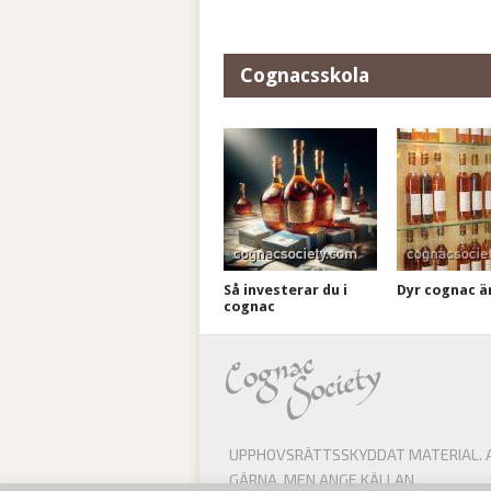
Cognacsskola
Så investerar du i
Dyr cognac är 
cognac
UPPHOVSRÄTTSSKYDDAT MATERIAL. AL
GÄRNA, MEN ANGE KÄLLAN.