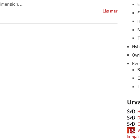
imension.
E
Läs mer
F
H
M
T
Nyh
Övr
Rec
B
T
Urva
H
D
C
V
konjak