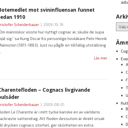
ädl
Botemedlet mot svininfluensan funnet
Arki
redan 1910
ristofer Scheiderbauer
|
2009-10-16
Arkiv
Om människor visste hur nyttigt cognac är, skulle de supa
hjäl sig.” sa Kung Oscar II:s personlige hovläkare Pehr Henrik
Ämn
almsten (1811-1883). Just nu pågår en tillfällig utställning
Cog
Läs mer
Eve
A
C
F
T
Charentefloden – Cognacs livgivande
U
pulsåder
Kul
ristofer Scheiderbauer
|
2009-08-01
B
loden Le Charente är i mitt tycke kanske en av världens
C
ackraste vattendrag. Att floden dessutom är direkt orsak
D
ill drycken cognacs storhet, ger skönheten en extra