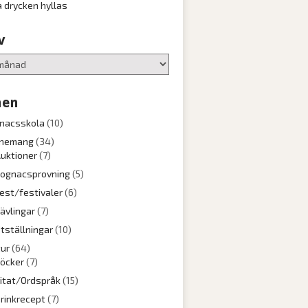
a drycken hyllas
v
en
nacsskola
(10)
nemang
(34)
uktioner
(7)
ognacsprovning
(5)
est/festivaler
(6)
ävlingar
(7)
tställningar
(10)
tur
(64)
öcker
(7)
itat/Ordspråk
(15)
rinkrecept
(7)