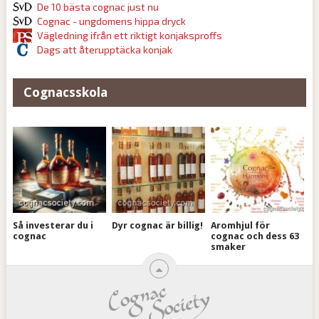
De 10 bästa cognac just nu
Cognac - ungdomens hippa dryck
Vägledning ifrån ett riktigt konjaksproffs
Dags att återupptäcka konjak
Cognacsskola
Så investerar du i
Dyr cognac är billig!
Aromhjul för
cognac
cognac och dess 63
smaker