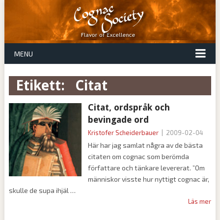
MENU
Etikett:
citat
Citat, ordspråk och
bevingade ord
Kristofer Scheiderbauer
|
2009-02-04
Här har jag samlat några av de bästa
citaten om cognac som berömda
författare och tänkare levererat. ”Om
människor visste hur nyttigt cognac är,
skulle de supa ihjäl
Läs mer