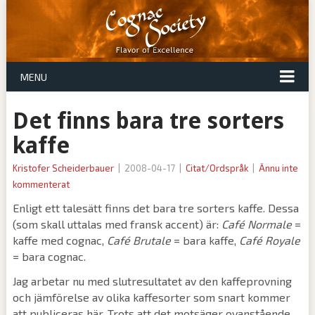
MENU
Det finns bara tre sorters
kaffe
Kristofer Scheiderbauer
|
2008-04-17
|
Citat/Ordspråk
|
Ännu inte
kommenterat
Enligt ett talesätt finns det bara tre sorters kaffe. Dessa
(som skall uttalas med fransk accent) är:
Café Normale
=
kaffe med cognac,
Café Brutale
= bara kaffe,
Café Royale
= bara cognac.
Jag arbetar nu med slutresultatet av den kaffeprovning
och jämförelse av olika kaffesorter som snart kommer
att publiceras här. Trots att det motsäger ovanstående