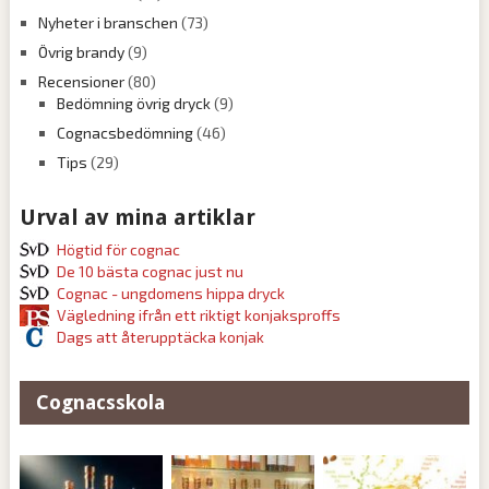
Nyheter i branschen
(73)
Övrig brandy
(9)
Recensioner
(80)
Bedömning övrig dryck
(9)
Cognacsbedömning
(46)
Tips
(29)
Urval av mina artiklar
Högtid för cognac
De 10 bästa cognac just nu
Cognac - ungdomens hippa dryck
Vägledning ifrån ett riktigt konjaksproffs
Dags att återupptäcka konjak
Cognacsskola