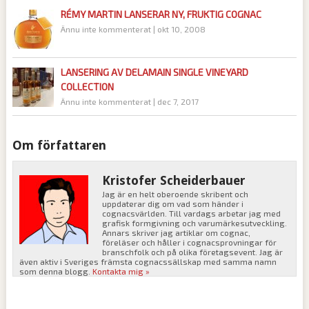
RÉMY MARTIN LANSERAR NY, FRUKTIG COGNAC
Ännu inte kommenterat
|
okt 10, 2008
LANSERING AV DELAMAIN SINGLE VINEYARD
COLLECTION
Ännu inte kommenterat
|
dec 7, 2017
Om författaren
Kristofer Scheiderbauer
Jag är en helt oberoende skribent och
uppdaterar dig om vad som händer i
cognacsvärlden. Till vardags arbetar jag med
grafisk formgivning och varumärkesutveckling.
Annars skriver jag artiklar om cognac,
föreläser och håller i cognacsprovningar för
branschfolk och på olika företagsevent. Jag är
även aktiv i Sveriges främsta cognacssällskap med samma namn
som denna blogg.
Kontakta mig »