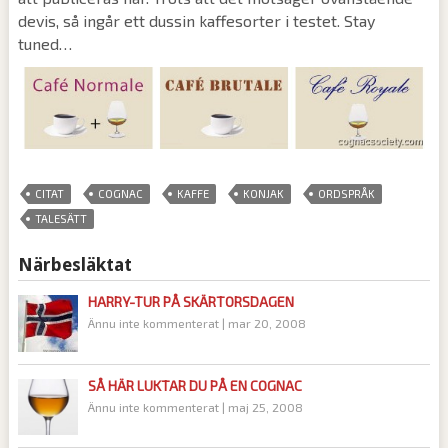
devis, så ingår ett dussin kaffesorter i testet. Stay
tuned…
,
,
,
,
,
CITAT
COGNAC
KAFFE
KONJAK
ORDSPRÅK
TALESÄTT
Närbesläktat
HARRY-TUR PÅ SKÄRTORSDAGEN
Ännu inte kommenterat
|
mar 20, 2008
SÅ HÄR LUKTAR DU PÅ EN COGNAC
Ännu inte kommenterat
|
maj 25, 2008