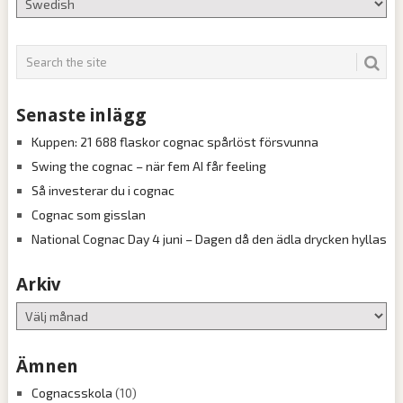
Senaste inlägg
Kuppen: 21 688 flaskor cognac spårlöst försvunna
Swing the cognac – när fem AI får feeling
Så investerar du i cognac
Cognac som gisslan
National Cognac Day 4 juni – Dagen då den ädla drycken hyllas
Arkiv
Arkiv
Ämnen
Cognacsskola
(10)