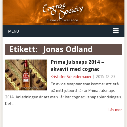
MENU
Etikett:
Jonas Odland
Prima Julsnaps 2014 –
akvavit med cognac
Kristofer Scheiderbauer
|
2014-12-23
En av de snapsar som kommer att stå
på mitt julbord i år är Prima Julsnaps
2014. Anledningen är att man i år har cognac i snapsblandningen.
Det
Läs mer