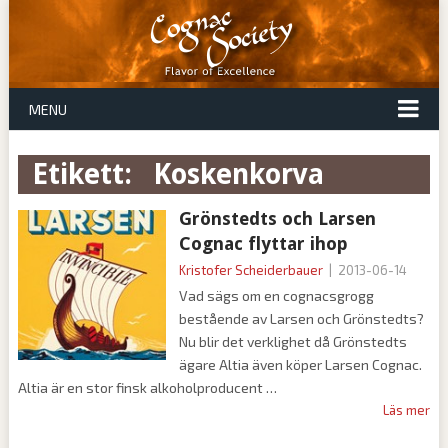
MENU
Etikett:
koskenkorva
Grönstedts och Larsen
Cognac flyttar ihop
Kristofer Scheiderbauer
|
2013-06-14
Vad sägs om en cognacsgrogg
bestående av Larsen och Grönstedts?
Nu blir det verklighet då Grönstedts
ägare Altia även köper Larsen Cognac.
Altia är en stor finsk alkoholproducent
Läs mer