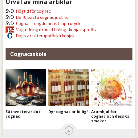
Urval av mina artiklar
Högtid för cognac
De 10 bästa cognac just nu
Cognac - ungdomens hippa dryck
Vägledning ifrån ett riktigt konjaksproffs
Dags att återupptäcka konjak
Cognacsskola
Så investerar du i
Dyr cognac är billig!
Aromhjul för
cognac
cognac och dess 63
smaker