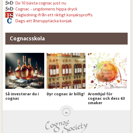
De 10 bästa cognac just nu
Cognac - ungdomens hippa dryck
Vägledning ifrån ett riktigt konjaksproffs
Dags att återupptäcka konjak
Cognacsskola
Så investerar du i
Dyr cognac är billig!
Aromhjul för
cognac
cognac och dess 63
smaker