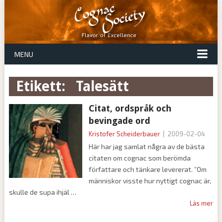
MENU
Etikett:
talesätt
Citat, ordspråk och
bevingade ord
Kristofer Scheiderbauer
|
2009-02-04
Här har jag samlat några av de bästa
citaten om cognac som berömda
författare och tänkare levererat. ”Om
människor visste hur nyttigt cognac är,
skulle de supa ihjäl
Läs mer