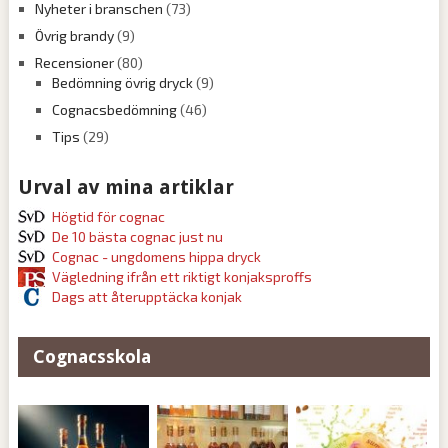
Nyheter i branschen
(73)
Övrig brandy
(9)
Recensioner
(80)
Bedömning övrig dryck
(9)
Cognacsbedömning
(46)
Tips
(29)
Urval av mina artiklar
Högtid för cognac
De 10 bästa cognac just nu
Cognac - ungdomens hippa dryck
Vägledning ifrån ett riktigt konjaksproffs
Dags att återupptäcka konjak
Cognacsskola