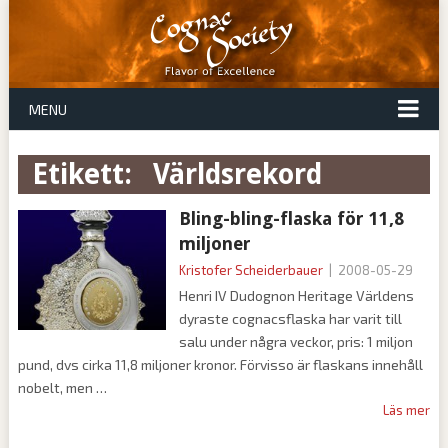
MENU
Etikett:
världsrekord
Bling-bling-flaska för 11,8
miljoner
Kristofer Scheiderbauer
|
2008-05-29
Henri IV Dudognon Heritage Världens
dyraste cognacsflaska har varit till
salu under några veckor, pris: 1 miljon
pund, dvs cirka 11,8 miljoner kronor. Förvisso är flaskans innehåll
nobelt, men
Läs mer