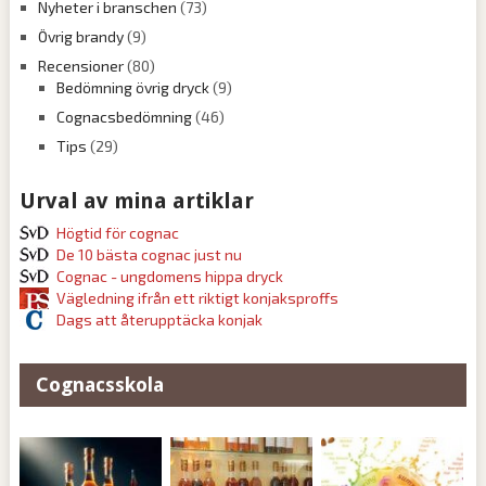
Nyheter i branschen
(73)
Övrig brandy
(9)
Recensioner
(80)
Bedömning övrig dryck
(9)
Cognacsbedömning
(46)
Tips
(29)
Urval av mina artiklar
Högtid för cognac
De 10 bästa cognac just nu
Cognac - ungdomens hippa dryck
Vägledning ifrån ett riktigt konjaksproffs
Dags att återupptäcka konjak
Cognacsskola