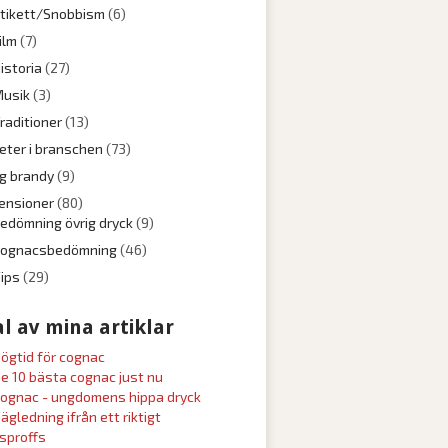
tikett/Snobbism
(6)
ilm
(7)
istoria
(27)
usik
(3)
raditioner
(13)
eter i branschen
(73)
ig brandy
(9)
ensioner
(80)
edömning övrig dryck
(9)
Cognacsbedömning
(46)
ips
(29)
l av mina artiklar
ögtid för cognac
e 10 bästa cognac just nu
ognac - ungdomens hippa dryck
ägledning ifrån ett riktigt
sproffs