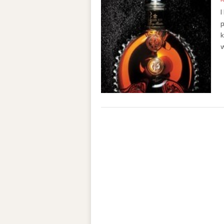
I
p
k
w