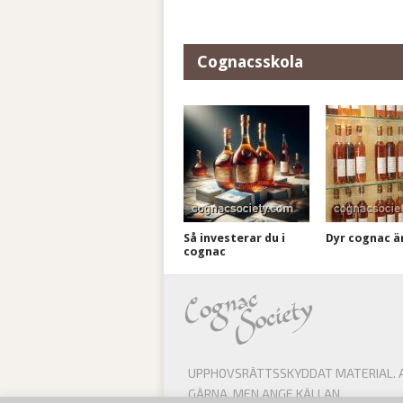
Cognacsskola
Så investerar du i
Dyr cognac är 
cognac
UPPHOVSRÄTTSSKYDDAT MATERIAL. AL
GÄRNA, MEN ANGE KÄLLAN.