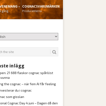
VENEMANG
COGNACSVARUMÄRKEN
å gång
Producenterna
ste inlägg
pen: 21 688 flaskor cognac spårlöst
svunna
ng the cognac – när fem AI får feeling
investerar du i cognac
nac som gisslan
ional Cognac Day 4 juni – Dagen då den