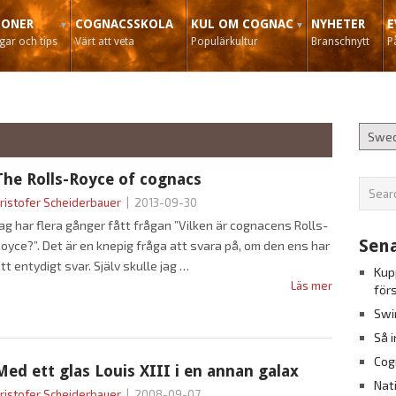
IONER
COGNACSSKOLA
KUL OM COGNAC
NYHETER
E
ar och tips
Värt att veta
Populärkultur
Branschnytt
P
The Rolls-Royce of cognacs
ristofer Scheiderbauer
|
2013-09-30
ag har flera gånger fått frågan ”Vilken är cognacens Rolls-
Sena
oyce?”. Det är en knepig fråga att svara på, om den ens har
tt entydigt svar. Själv skulle jag
Kup
Läs mer
för
Swi
Så 
Cog
Med ett glas Louis XIII i en annan galax
Nat
ristofer Scheiderbauer
|
2008-09-07