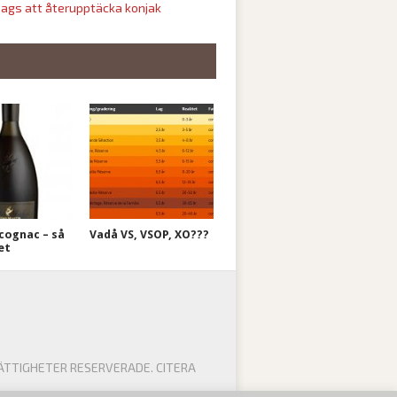
ags att återupptäcka konjak
cognac – så
Vadå VS, VSOP, XO???
et
ÄTTIGHETER RESERVERADE. CITERA