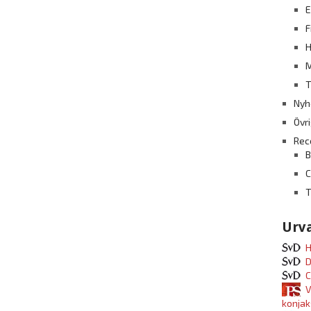
E
F
H
M
T
Nyh
Övr
Rec
B
T
Urva
H
D
C
V
konjak