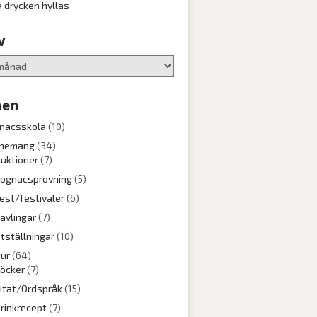
a drycken hyllas
v
en
nacsskola
(10)
nemang
(34)
uktioner
(7)
ognacsprovning
(5)
est/festivaler
(6)
ävlingar
(7)
tställningar
(10)
tur
(64)
öcker
(7)
itat/Ordspråk
(15)
rinkrecept
(7)