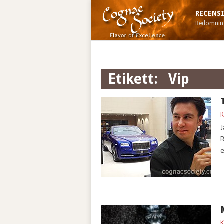
RECENS
Bedömning
Etikett:
vip
K
J
R
e
K