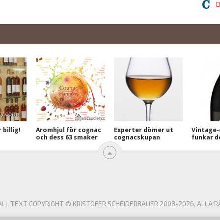
D
billig!
Aromhjul för cognac
Experter dömer ut
Vintage-
och dess 63 smaker
cognacskupan
funkar d
L TEXT COPYRIGHT © KRISTOFER SCHEIDERBAUER 2008-2026, ALLA R