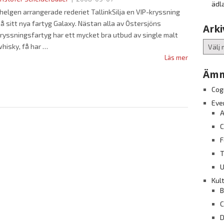
ädl
 helgen arrangerade rederiet TallinkSilja en VIP-kryssning
å sitt nya fartyg Galaxy. Nästan alla av Östersjöns
Arki
ryssningsfartyg har ett mycket bra utbud av single malt
Arkiv
hisky, få har
Läs mer
Ämn
Cog
Eve
A
C
F
T
U
Kul
B
C
D