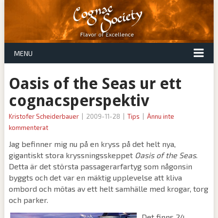
MENU
Oasis of the Seas ur ett
cognacsperspektiv
Kristofer Scheiderbauer
|
2009-11-28
|
Tips
|
Ännu inte
kommenterat
Jag befinner mig nu på en kryss på det helt nya,
gigantiskt stora kryssningsskeppet
Oasis of the Seas
.
Detta är det största passagerarfartyg som någonsin
byggts och det var en mäktig upplevelse att kliva
ombord och mötas av ett helt samhälle med krogar, torg
och parker.
Det finns 24