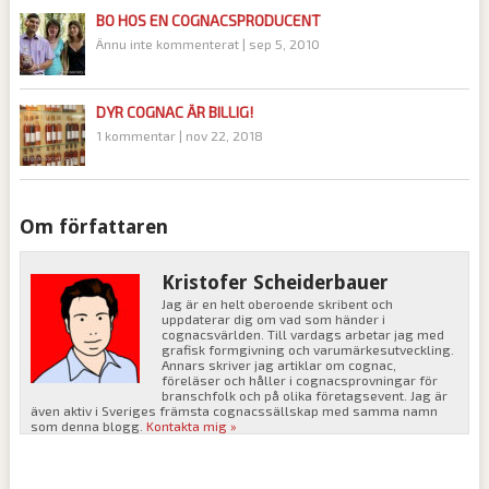
BO HOS EN COGNACSPRODUCENT
Ännu inte kommenterat
|
sep 5, 2010
DYR COGNAC ÄR BILLIG!
1 kommentar
|
nov 22, 2018
Om författaren
Kristofer Scheiderbauer
Jag är en helt oberoende skribent och
uppdaterar dig om vad som händer i
cognacsvärlden. Till vardags arbetar jag med
grafisk formgivning och varumärkesutveckling.
Annars skriver jag artiklar om cognac,
föreläser och håller i cognacsprovningar för
branschfolk och på olika företagsevent. Jag är
även aktiv i Sveriges främsta cognacssällskap med samma namn
som denna blogg.
Kontakta mig »