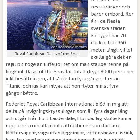
restauranger och
barer ombord, fler
än i de flesta
svenska städer.
Fartyget har 20
däck och är 360
meter långt, vilket
Royal Caribbean Oasis of the Seas
skulle göra det en
rejäl bit höge än Eiffeltornet om man ställde henne på
högkant. Oasis of the Seas tar totalt drygt 8000 personer
inkl besättningen, alltså nästan fyra gånger fler än
Titanic, och jag kan intyga att hon flyter minst fyra
gånger bättre.
Rederiet Royal Caribbean International bjöd in mig att
delta på invigningskryssningen som är fyra dagar lång
och utgår från Fort Lauderdale, Florida. Jag skulle kunna
rapportera om alla coola attraktioner som linbana,
klätterväggar, vågsurfanläggningar, vattenshower, isrink,
hiss-bar med mera, men denna hemsida är ju enbart