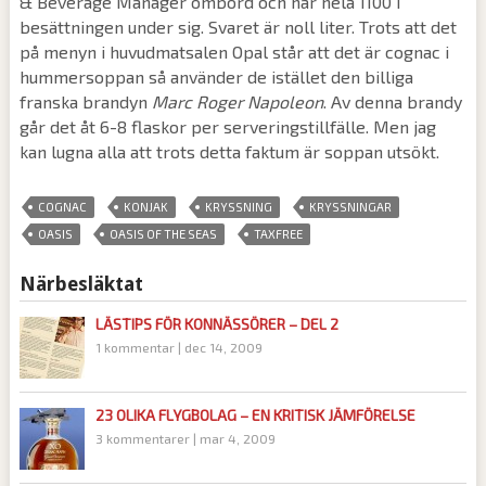
& Beverage Manager ombord och har hela 1100 i
besättningen under sig. Svaret är noll liter. Trots att det
på menyn i huvudmatsalen Opal står att det är cognac i
hummersoppan så använder de istället den billiga
franska brandyn
Marc Roger Napoleon
. Av denna brandy
går det åt 6-8 flaskor per serveringstillfälle. Men jag
kan lugna alla att trots detta faktum är soppan utsökt.
,
,
,
,
COGNAC
KONJAK
KRYSSNING
KRYSSNINGAR
,
,
OASIS
OASIS OF THE SEAS
TAXFREE
Närbesläktat
LÄSTIPS FÖR KONNÄSSÖRER – DEL 2
1 kommentar
|
dec 14, 2009
23 OLIKA FLYGBOLAG – EN KRITISK JÄMFÖRELSE
3 kommentarer
|
mar 4, 2009