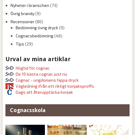
Nyheter i branschen
(73)
Övrig brandy
(9)
Recensioner
(80)
Bedömning övrig dryck
(9)
Cognacsbedömning
(46)
Tips
(29)
Urval av mina artiklar
Högtid för cognac
De 10 bästa cognac just nu
Cognac - ungdomens hippa dryck
Vägledning ifrån ett riktigt konjaksproffs
Dags att återupptäcka konjak
Cognacsskola