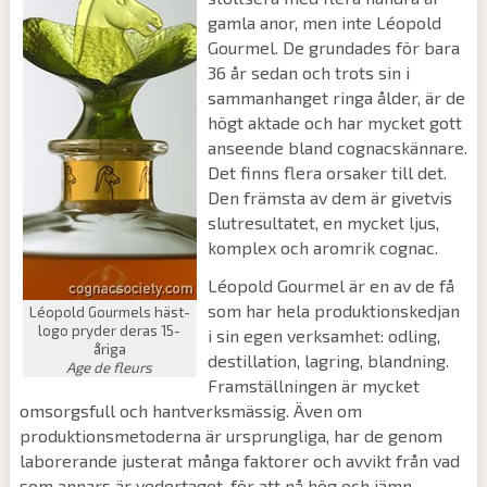
gamla anor, men inte Léopold
Gourmel. De grundades för bara
36 år sedan och trots sin i
sammanhanget ringa ålder, är de
högt aktade och har mycket gott
anseende bland cognacskännare.
Det finns flera orsaker till det.
Den främsta av dem är givetvis
slutresultatet, en mycket ljus,
komplex och aromrik cognac.
Léopold Gourmel är en av de få
som har hela produktionskedjan
Léopold Gourmels häst-
logo pryder deras 15-
i sin egen verksamhet: odling,
åriga
destillation, lagring, blandning.
Age de fleurs
Framställningen är mycket
omsorgsfull och hantverksmässig. Även om
produktionsmetoderna är ursprungliga, har de genom
laborerande justerat många faktorer och avvikt från vad
som annars är vedertaget, för att nå hög och jämn