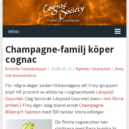
MENU
Champagne-familj köper
cognac
Kristofer Scheiderbauer
|
2008-05-21
|
Nyheter i branschen
|
Ännu
inte kommenterat
För några dagar sedan tillkännagavs att Frey-gruppen
köpt 49 procent av aktierna i cognacshuset
Léopold
Gourmel
. (Jag berörde Léopold Gourmel även i
min förra
artikel
.) Frey äger idag bland annat
Champagne
Billecart-Salmon
med 100 hektar stora odlingar.
De flesta cognacshus kan
stoltsera med flera hundra år