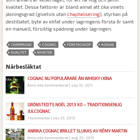
kvalitet. Dessa faktorer är bland annat att öka vinets
jäsningsgrad (givetvis utan
chaptalisering
), styrkan på
destillatet, byte av ekfat under lagringens första år samt
en manuell, försiktig spädning under lagringen.
,
,
,
,
CHAMPAGNE
COGNAC
FÖRETAGSKÖP
KONJAK
,
KVALITET
NYHETER
Närbesläktat
COGNAC NU POPULÄRARE ÄN WHISKY I KINA
Ännu inte kommenterat
|
sep 10, 2011
GRÖNSTEDTS NOËL 2013 XO – TRADITIONSENLIG
JULCOGNAC
1 kommentar
|
nov 25, 2013
ANRIKA COGNAC BRILLET SLUKAS AV RÉMY MARTIN
Ännu inte kommenterat
|
aug 20, 2019