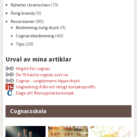
Nyheter i branschen
(73)
Övrig brandy
(9)
Recensioner
(80)
Bedömning övrig dryck
(9)
Cognacsbedömning
(46)
Tips
(29)
Urval av mina artiklar
Högtid för cognac
De 10 bästa cognac just nu
Cognac - ungdomens hippa dryck
Vägledning ifrån ett riktigt konjaksproffs
Dags att återupptäcka konjak
Cognacsskola