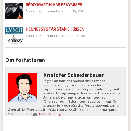
RÉMY MARTIN HAR BEKYMMER
Ännu inte kommenterat
|
jun 15, 2009
HENNESSY STÅR STARK I KRISEN
Ännu inte kommenterat
|
okt 9, 2008
Om författaren
Kristofer Scheiderbauer
Jag är en helt oberoende skribent och
uppdaterar dig om vad som händer i
cognacsvärlden. Till vardags arbetar jag med
grafisk formgivning och varumärkesutveckling.
Annars skriver jag artiklar om cognac,
föreläser och håller i cognacsprovningar för
branschfolk och på olika företagsevent. Jag är
även aktiv i Sveriges främsta cognacssällskap med samma namn
som denna blogg.
Kontakta mig »