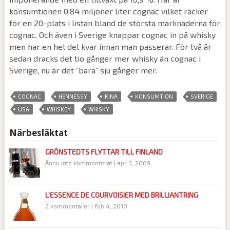
konsumtionen 0,84 miljoner liter cognac vilket räcker
för en 20-plats i listan bland de största marknaderna för
cognac. Och även i Sverige knappar cognac in på whisky
men har en hel del kvar innan man passerar. För två år
sedan dracks det tio gånger mer whisky än cognac i
Sverige, nu är det ”bara” sju gånger mer.
,
,
,
,
,
COGNAC
HENNESSY
KINA
KONSUMTION
SVERIGE
,
,
USA
WHISKEY
WHISKY
Närbesläktat
GRÖNSTEDTS FLYTTAR TILL FINLAND
Ännu inte kommenterat
|
apr 3, 2009
L’ESSENCE DE COURVOISIER MED BRILLIANTRING
2 kommentarer
|
feb 4, 2010