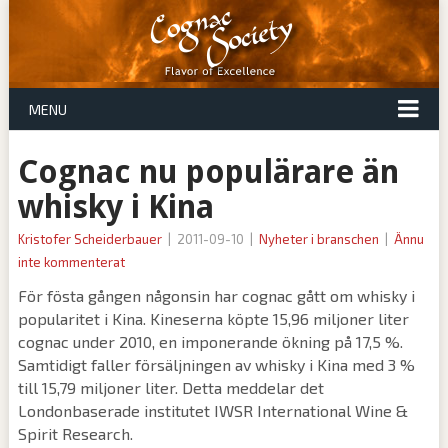
MENU
Cognac nu populärare än
whisky i Kina
Kristofer Scheiderbauer
|
2011-09-10
|
Nyheter i branschen
|
Ännu
inte kommenterat
För fösta gången någonsin har cognac gått om whisky i
popularitet i Kina. Kineserna köpte 15,96 miljoner liter
cognac under 2010, en imponerande ökning på 17,5 %.
Samtidigt faller försäljningen av whisky i Kina med 3 %
till 15,79 miljoner liter. Detta meddelar det
Londonbaserade institutet IWSR International Wine &
Spirit Research.