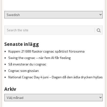
Senaste inlägg
Kuppen: 21 688 flaskor cognac spårlöst försvunna
Swing the cognac – när fem AI får feeling
Så investerar du i cognac
Cognac som gisslan
National Cognac Day 4 juni – Dagen då den ädla drycken hyllas
Arkiv
Arkiv