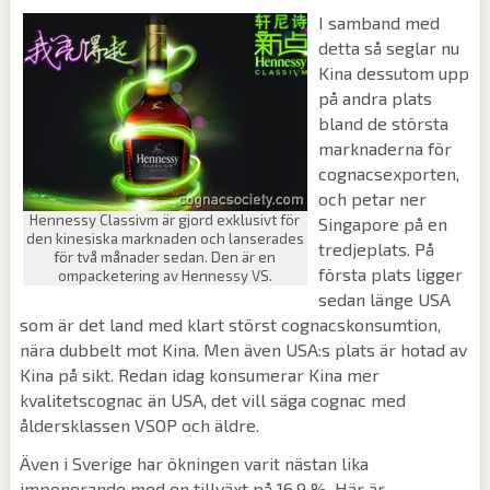
I samband med
detta så seglar nu
Kina dessutom upp
på andra plats
bland de största
marknaderna för
cognacsexporten,
och petar ner
Hennessy Classivm är gjord exklusivt för
Singapore på en
den kinesiska marknaden och lanserades
tredjeplats. På
för två månader sedan. Den är en
första plats ligger
ompacketering av Hennessy VS.
sedan länge USA
som är det land med klart störst cognacskonsumtion,
nära dubbelt mot Kina. Men även USA:s plats är hotad av
Kina på sikt. Redan idag konsumerar Kina mer
kvalitetscognac än USA, det vill säga cognac med
åldersklassen VSOP och äldre.
Även i Sverige har ökningen varit nästan lika
imponerande med en tillväxt på 16,9 %. Här är