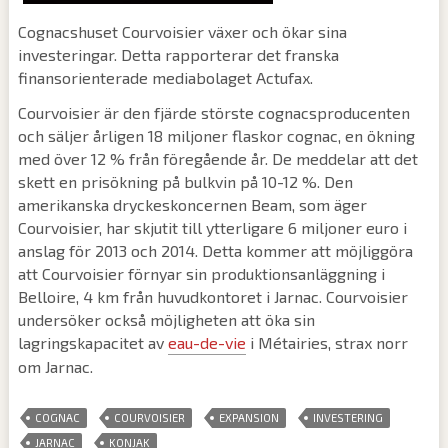
Cognacshuset Courvoisier växer och ökar sina
investeringar. Detta rapporterar det franska
finansorienterade mediabolaget Actufax.
Courvoisier är den fjärde störste cognacsproducenten
och säljer årligen 18 miljoner flaskor cognac, en ökning
med över 12 % från föregående år. De meddelar att det
skett en prisökning på bulkvin på 10-12 %. Den
amerikanska dryckeskoncernen Beam, som äger
Courvoisier, har skjutit till ytterligare 6 miljoner euro i
anslag för 2013 och 2014. Detta kommer att möjliggöra
att Courvoisier förnyar sin produktionsanläggning i
Belloire, 4 km från huvudkontoret i Jarnac. Courvoisier
undersöker också möjligheten att öka sin
lagringskapacitet av
eau-de-vie
i Métairies, strax norr
om Jarnac.
,
,
,
,
COGNAC
COURVOISIER
EXPANSION
INVESTERING
,
JARNAC
KONJAK