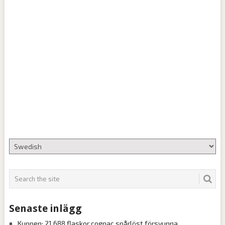
Senaste inlägg
Kuppen: 21 688 flaskor cognac spårlöst försvunna