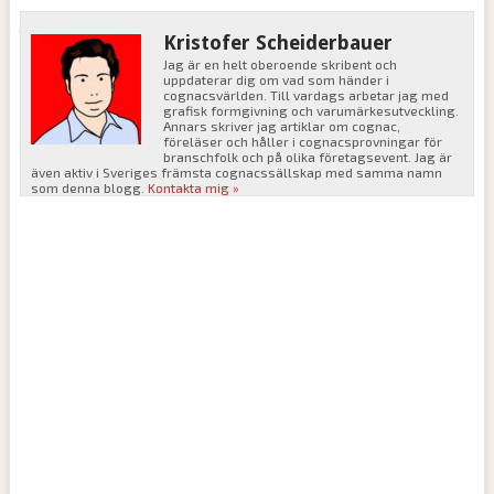
Kristofer Scheiderbauer
Jag är en helt oberoende skribent och
uppdaterar dig om vad som händer i
cognacsvärlden. Till vardags arbetar jag med
grafisk formgivning och varumärkesutveckling.
Annars skriver jag artiklar om cognac,
föreläser och håller i cognacsprovningar för
branschfolk och på olika företagsevent. Jag är
även aktiv i Sveriges främsta cognacssällskap med samma namn
som denna blogg.
Kontakta mig »