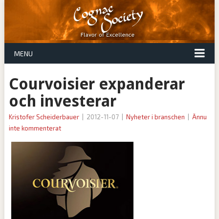
MENU
Courvoisier expanderar
och investerar
Kristofer Scheiderbauer
|
2012-11-07
|
Nyheter i branschen
|
Ännu
inte kommenterat