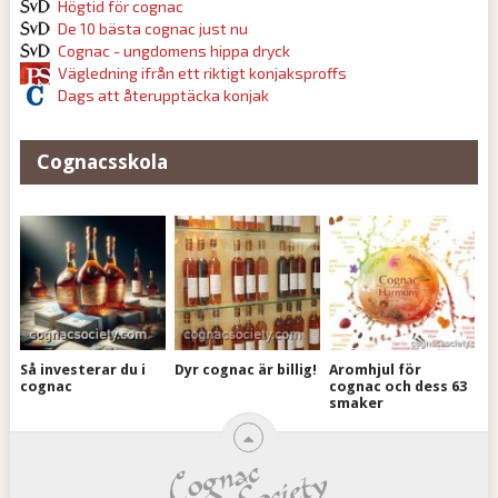
Högtid för cognac
De 10 bästa cognac just nu
Cognac - ungdomens hippa dryck
Vägledning ifrån ett riktigt konjaksproffs
Dags att återupptäcka konjak
Cognacsskola
Så investerar du i
Dyr cognac är billig!
Aromhjul för
cognac
cognac och dess 63
smaker