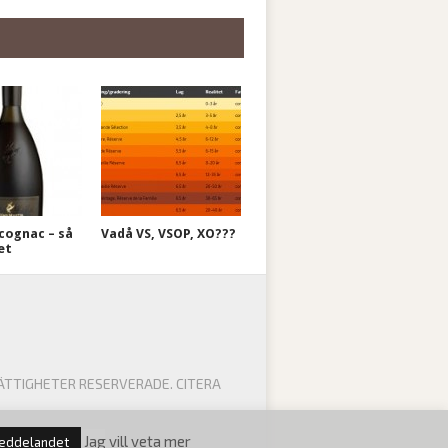
cognac – så
Vadå VS, VSOP, XO???
et
ÄTTIGHETER RESERVERADE. CITERA
Jag vill veta mer
meddelandet