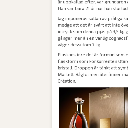
är uppkallad efter, var grundaren
Han var bara 21 år när han startad
Jag imponeras sällan av pråliga k
medge att det är svårt att inte öv
intryck som denna pjäs på 3,5 kg g
gånger mer än en vanlig cognacsfl
väger dessutom 7 kg.
Flaskans inre del är formad som e
flaskform som konkurrenten Otard
kristall. Droppen är tänkt att sym
Martell. Bågformen återfinner ma
Création.