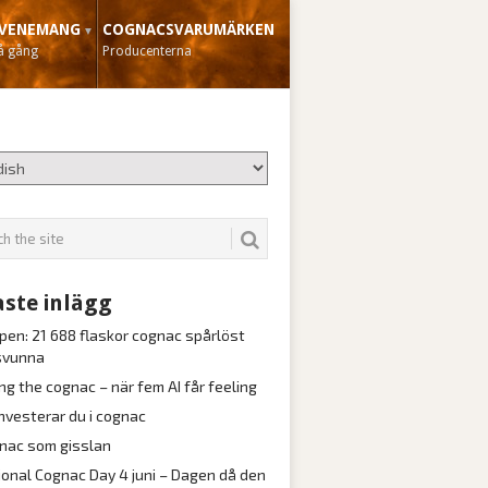
VENEMANG
COGNACSVARUMÄRKEN
å gång
Producenterna
ste inlägg
pen: 21 688 flaskor cognac spårlöst
svunna
ng the cognac – när fem AI får feeling
investerar du i cognac
nac som gisslan
ional Cognac Day 4 juni – Dagen då den