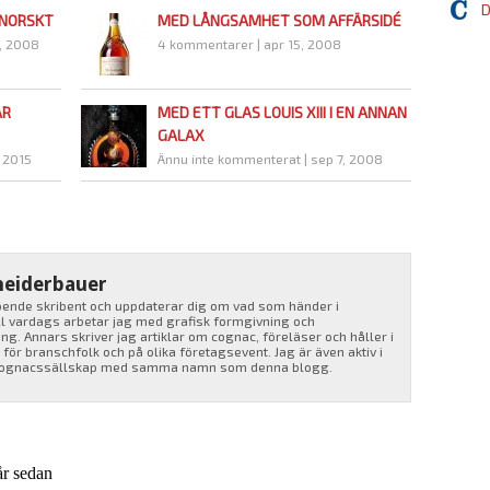
D
-NORSKT
MED LÅNGSAMHET SOM AFFÄRSIDÉ
, 2008
4 kommentarer
|
apr 15, 2008
AR
MED ETT GLAS LOUIS XIII I EN ANNAN
GALAX
, 2015
Ännu inte kommenterat
|
sep 7, 2008
heiderbauer
roende skribent och uppdaterar dig om vad som händer i
ll vardags arbetar jag med grafisk formgivning och
g. Annars skriver jag artiklar om cognac, föreläser och håller i
ör branschfolk och på olika företagsevent. Jag är även aktiv i
cognacssällskap med samma namn som denna blogg.