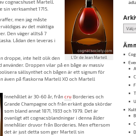
 av cognacshuset Martell.
ädl
e sin verksamhet 1715.
Arki
araffer, men jag måste
erväldigas av det mäktiga
Arkiv
er. Den väger alltså 7
aska. Lådan den leveras i
Ämn
Cog
n droppe, inte helt olik den
L’Or de Jean Martell
Eve
 använder. Droppen vilar på en båge av massiv
A
bolisera sällsynthet och bågen är ett signum för
C
n även på flaskorna Martell XO och Martell
F
T
Innehållet är 30-60 år, från
cru
Borderies och
U
Grande Champagne och från erkänt goda skördar
Kul
som bland annat 1871, 1933 och 1979. Det är
B
ovanligt att cognacsblandningar i denna ålder
C
innehåller druvor från Borderies. Men eftersom
det är just detta som ger Martell sin
D