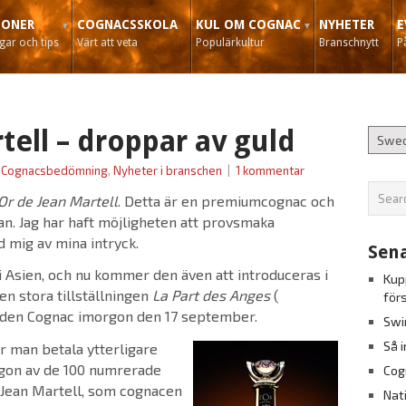
IONER
COGNACSSKOLA
KUL OM COGNAC
NYHETER
E
ar och tips
Värt att veta
Populärkultur
Branschnytt
P
tell – droppar av guld
Cognacsbedömning
,
Nyheter i branschen
|
1 kommentar
’Or de Jean Martell
. Detta är en premiumcognac och
n. Jag har haft möjligheten att provsmaka
d mig av mina intryck.
Sena
 Asien, och nu kommer den även att introduceras i
Kup
en stora tillställningen
La Part des Anges
(
för
taden Cognac imorgon den 17 september.
Swi
Så 
år man betala ytterligare
gon av de 100 numrerade
Cog
 Jean Martell, som cognacen
Nat