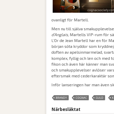
ovanligt för Martell.
Men nu till själva smakupplevelsen
d’Anglais
, Martells VIP-rum för s
L’Or de Jean Martell har en för Mar
början söta kryddor som kryddnejl
doften av apelsinmarmelad, svart
komplex, fyllig och len och med to
fikon och även här känner man sva
och smakupplevelser avlöser vara
eftersmak med cederkaraktär som 
Inför lanseringen har man även s
,
,
,
BRANDY
COGNAC
GULD
K
Närbesläktat