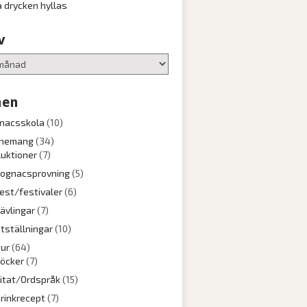
a drycken hyllas
v
en
nacsskola
(10)
nemang
(34)
uktioner
(7)
ognacsprovning
(5)
est/festivaler
(6)
ävlingar
(7)
tställningar
(10)
tur
(64)
öcker
(7)
itat/Ordspråk
(15)
rinkrecept
(7)