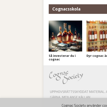
Cognacsskola
Så investerar du i
Dyr cognac är 
cognac
UPPHOVSRÄTTSSKYDDAT MATERIAL. AL
GÄRNA, MEN ANGE KÄLLAN.
Cognac Society använder cook