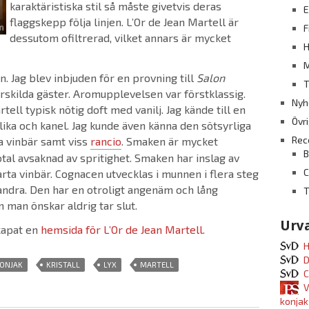
karaktäristiska stil så måste givetvis deras
E
flaggskepp följa linjen. L’Or de Jean Martell är
F
dessutom ofiltrerad, vilket annars är mycket
H
M
. Jag blev inbjuden för en provning till
Salon
T
ärskilda gäster. Aromupplevelsen var förstklassig.
Nyh
tell typisk nötig doft med vanilj. Jag kände till en
Övr
ika och kanel. Jag kunde även känna den sötsyrliga
Rec
a vinbär samt viss
rancio
. Smaken är mycket
B
tal avsaknad av spritighet. Smaken har inslag av
rta vinbär. Cognacen utvecklas i munnen i flera steg
ndra. Den har en otroligt angenäm och lång
T
man önskar aldrig tar slut.
Urva
kapat en
hemsida för L’Or de Jean Martell
.
H
D
,
,
,
ONJAK
KRISTALL
LYX
MARTELL
C
V
konjak