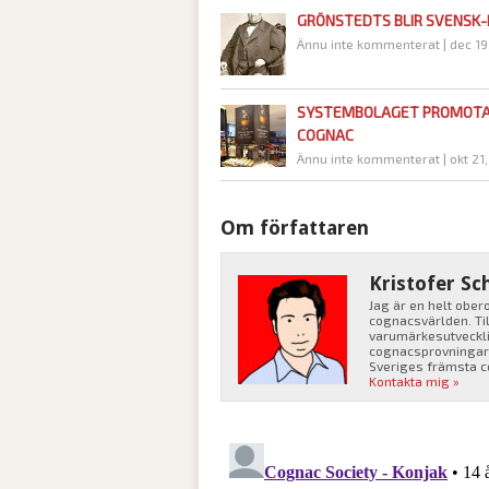
GRÖNSTEDTS BLIR SVENSK
Ännu inte kommenterat
|
dec 19
SYSTEMBOLAGET PROMOT
COGNAC
Ännu inte kommenterat
|
okt 21
Om författaren
Kristofer Sc
Jag är en helt obe
cognacsvärlden. Ti
varumärkesutvecklin
cognacsprovningar f
Sveriges främsta 
Kontakta mig »