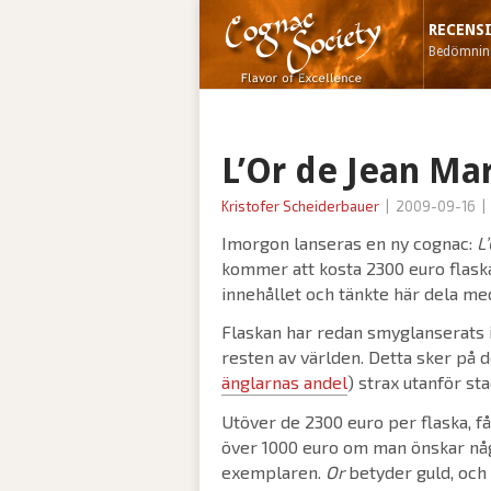
RECENS
Bedömning
L’Or de Jean Mar
Kristofer Scheiderbauer
|
2009-09-16
|
Imorgon lanseras en ny cognac:
L
kommer att kosta 2300 euro flaska
innehållet och tänkte här dela me
Flaskan har redan smyglanserats i
resten av världen. Detta sker på d
änglarnas andel
) strax utanför s
Utöver de 2300 euro per flaska, f
över 1000 euro om man önskar nå
exemplaren.
Or
betyder guld, och