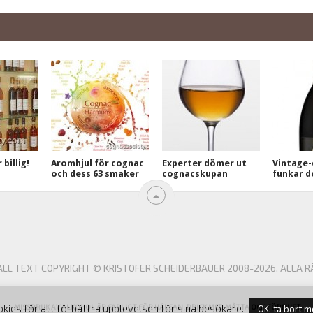
billig!
Aromhjul för cognac
Experter dömer ut
Vintage-
och dess 63 smaker
cognacskupan
funkar d
L TEXT COPYRIGHT © KRISTOFER SCHEIDERBAUER 2008-2026, ALLA R
ies för att förbättra upplevelsen för sina besökare.
MISSBRUK AV ALKOHOL ÄR FARLIGT FÖR HÄLSAN, DRICK MED MÅTTA OCH FÖRNUFT.
OK, ta bort 