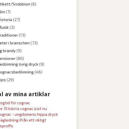
tikett/Snobbism
(6)
ilm
(7)
istoria
(27)
usik
(3)
raditioner
(13)
eter i branschen
(73)
ig brandy
(9)
ensioner
(80)
edömning övrig dryck
(9)
Cognacsbedömning
(46)
ips
(29)
l av mina artiklar
ögtid för cognac
e 10 bästa cognac just nu
ognac - ungdomens hippa dryck
ägledning ifrån ett riktigt
sproffs