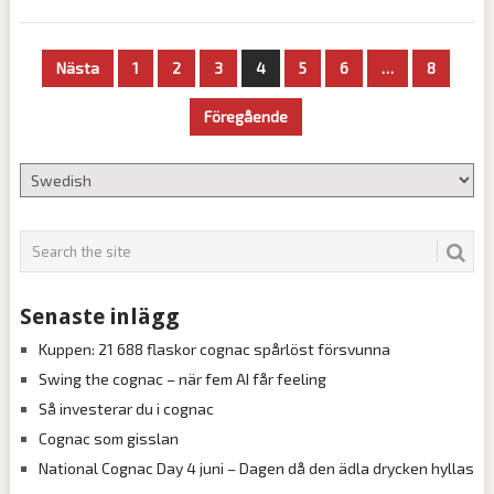
Sidnumrering
Nästa
1
2
3
4
5
6
…
8
för
Föregående
inlägg
Senaste inlägg
Kuppen: 21 688 flaskor cognac spårlöst försvunna
Swing the cognac – när fem AI får feeling
Så investerar du i cognac
Cognac som gisslan
National Cognac Day 4 juni – Dagen då den ädla drycken hyllas