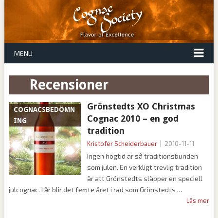
MENU
Recensioner
Grönstedts XO Christmas
COGNACSBEDÖMN
Cognac 2010 – en god
ING
tradition
Kristofer Scheiderbauer
|
2010-11-11
Ingen högtid är så traditionsbunden
som julen. En verkligt trevlig tradition
är att Grönstedts släpper en speciell
julcognac. I år blir det femte året i rad som Grönstedts
Läs mer