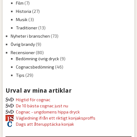
Film
(7)
Historia
(27)
Musik
(3)
Traditioner
(13)
Nyheter i branschen
(73)
Övrig brandy
(9)
Recensioner
(80)
Bedömning övrig dryck
(9)
Cognacsbedömning
(46)
Tips
(29)
Urval av mina artiklar
Högtid för cognac
De 10 bästa cognac just nu
Cognac - ungdomens hippa dryck
Vägledning ifrån ett riktigt konjaksproffs
Dags att återupptäcka konjak