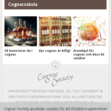
Cognacsskola
Så investerar du i
Dyr cognac är billig!
Aromhjul för
cognac
cognac och dess 63
smaker
UPPHOVSRÄTTSSKYDDAT MATERIAL. ALL TEXT COPYRIGHT ©
KRISTOFER SCHEIDERBAUER 2008-2026, ALLA RÄTTIGHETER
RESERVERADE. CITERA GÄRNA, MEN ANGE KÄLLAN.
Cognac Society använder cookies för att förbättra upplevelsen
MISSBRUK AV ALKOHOL ÄR FARLIGT FÖR HÄLSAN,