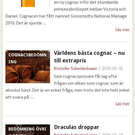
en ny cognac inför det stundande
prinsessbröllopet mellan Victoria och
Daniel. Cognacen har fått namnet Grönstedts National Mariage
2010. Det är sjunde
Läs mer
Världens bästa cognac – nu
COGNACSBEDÖMN
till extrapris
ING
Kristofer Scheiderbauer
|
2010-05-10
Som cognacsprovare får jag ofta
frågan om vilken som cognac som är
absolut bäst. Det är en enkel fråga, men trots det inte helt enkel
att svara på.
Läs mer
Draculas droppar
BEDÖMNING ÖVRI