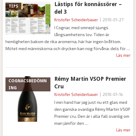
Lästips för konnässörer –
TIPS
del 3
Kristofer Scheiderbauer
|
2010-01-27
I Cognac med omnejd sjungs
långsamhetens lov. Tiden är
hemligheten bakom de rika aromerna, här har ingen bråttom.
Mötet med människorna och drycken kan nog förvåna: dels för
Läs mer
Rémy Martin VSOP Premier
COGNACSBEDÖMN
Cru
ING
Kristofer Scheiderbauer
|
2010-01-14
I min hand har jag just nu ett glas med
den ganska ovanliga Rémy Martin VSOP
Premier cru. Den är i alla fall ovanlig om
man jämför den
Läs mer