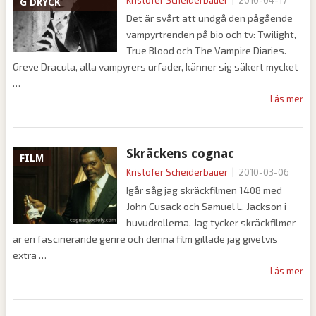
Kristofer Scheiderbauer
|
2010-04-17
G DRYCK
Det är svårt att undgå den pågående
vampyrtrenden på bio och tv: Twilight,
True Blood och The Vampire Diaries.
Greve Dracula, alla vampyrers urfader, känner sig säkert mycket
Läs mer
Skräckens cognac
FILM
Kristofer Scheiderbauer
|
2010-03-06
Igår såg jag skräckfilmen 1408 med
John Cusack och Samuel L. Jackson i
huvudrollerna. Jag tycker skräckfilmer
är en fascinerande genre och denna film gillade jag givetvis
extra
Läs mer