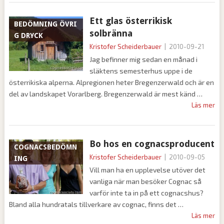
Ett glas österrikisk
BEDÖMNING ÖVRI
solbränna
G DRYCK
Kristofer Scheiderbauer
|
2010-09-21
Jag befinner mig sedan en månad i
släktens semesterhus uppe i de
österrikiska alperna. Alpregionen heter Bregenzerwald och är en
del av landskapet Vorarlberg. Bregenzerwald är mest känd
Läs mer
Bo hos en cognacsproducent
COGNACSBEDÖMN
Kristofer Scheiderbauer
|
2010-09-05
ING
Vill man ha en upplevelse utöver det
vanliga när man besöker Cognac så
varför inte ta in på ett cognacshus?
Bland alla hundratals tillverkare av cognac, finns det
Läs mer