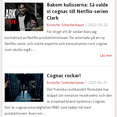
Bakom kulisserna: Så valde
vi cognac till Netflix-serien
Clark
Kristofer Scheiderbauer
|
2022-05-22
För drygt ett år sedan blev jag
kontaktad av Netflix produktionsteam. De arbetade på en ny
Netflix-serie, och sökte expertis och konsultation runt cognac
som skulle ingå i
Läs mer
Cognac rockar!
Kristofer Scheiderbauer
|
2021-04-23
Det franska rockbandet Rozedale har
släppt sin senaste musikvideo, och den
är inspelad bland spökena i Cognac.
Det är cognacsmyndigheten BNIC som hjälpt till med
produktionen. Även om