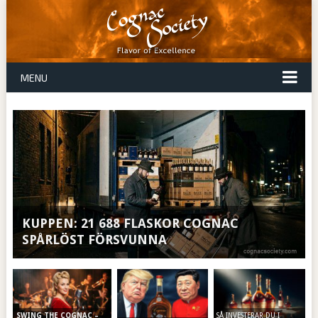
MENU
KUPPEN: 21 688 FLASKOR COGNAC
SPÅRLÖST FÖRSVUNNA
SÅ INVESTERAR DU I
SWING THE COGNAC –