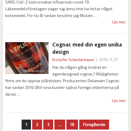
SARS-CoV-2 som orsakar influensan covid-19.
Läkemedelsföretagen säger sig ännu inte ha hittat något
botemedel. För tio år sedan besökte jag Musée
Läs mer
Cognac med din egen unika
design
Kristofer Scheiderbauer
|
2019-11-27
Har du någon gång önskat en
egendesignad cognac? Möjligheten
finns om du öppnar plånboken. Producenten Delamain Cognac
har sedan 2016 låtit sina kunder själva formge etiketterna på
deras
Läs mer
Sidnumrering
1
2
3
…
18
Föregående