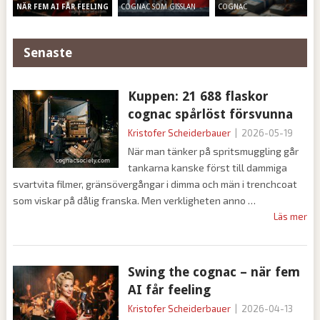
COGNAC SOM GISSLAN
COGNAC
NÄR FEM AI FÅR FEELING
Senaste
Kuppen: 21 688 flaskor
cognac spårlöst försvunna
Kristofer Scheiderbauer
|
2026-05-19
När man tänker på spritsmuggling går
tankarna kanske först till dammiga
svartvita filmer, gränsövergångar i dimma och män i trenchcoat
som viskar på dålig franska. Men verkligheten anno
Läs mer
Swing the cognac – när fem
AI får feeling
Kristofer Scheiderbauer
|
2026-04-13