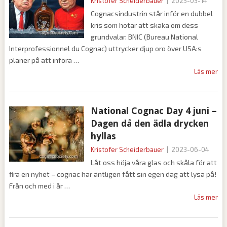
Kristofer Scheiderbauer
|
2025-03-14
Cognacsindustrin står inför en dubbel
kris som hotar att skaka om dess
grundvalar. BNIC (Bureau National
Interprofessionnel du Cognac) uttrycker djup oro över USA:s
planer på att införa
Läs mer
National Cognac Day 4 juni –
Dagen då den ädla drycken
hyllas
Kristofer Scheiderbauer
|
2023-06-04
Låt oss höja våra glas och skåla för att
fira en nyhet – cognac har äntligen fått sin egen dag att lysa på!
Från och med i år
Läs mer