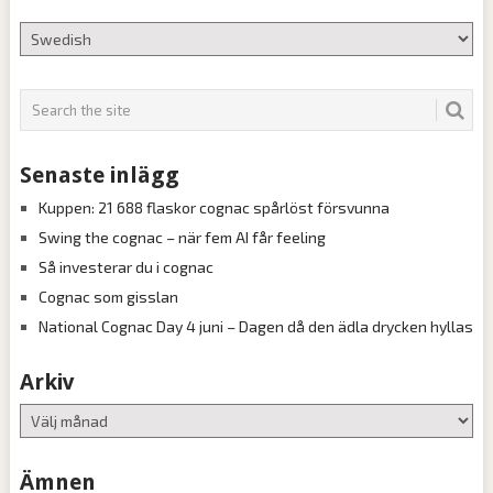
för
inlägg
Senaste inlägg
Kuppen: 21 688 flaskor cognac spårlöst försvunna
Swing the cognac – när fem AI får feeling
Så investerar du i cognac
Cognac som gisslan
National Cognac Day 4 juni – Dagen då den ädla drycken hyllas
Arkiv
Arkiv
Ämnen