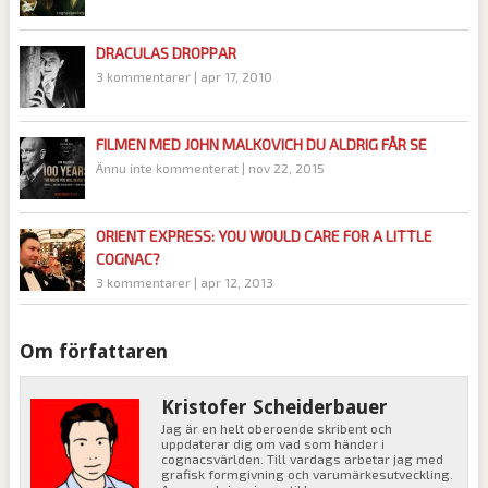
DRACULAS DROPPAR
3 kommentarer
|
apr 17, 2010
FILMEN MED JOHN MALKOVICH DU ALDRIG FÅR SE
Ännu inte kommenterat
|
nov 22, 2015
ORIENT EXPRESS: YOU WOULD CARE FOR A LITTLE
COGNAC?
3 kommentarer
|
apr 12, 2013
Om författaren
Kristofer Scheiderbauer
Jag är en helt oberoende skribent och
uppdaterar dig om vad som händer i
cognacsvärlden. Till vardags arbetar jag med
grafisk formgivning och varumärkesutveckling.