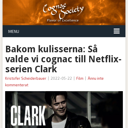
MENU
Bakom kulisserna: Så
valde vi cognac till Netflix-
serien Clark
Kristofer Scheiderbauer
|
2022-05-22
|
Film
|
Ännu inte
kommenterat