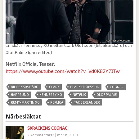
En skål i Hennessy XO mellan Clark Olofsson (Bill Skarskård) och
Olof Palme (uncredited)
Netflix Official Teaser:
https://www.youtube.com/watch?v=Vd0K82Y73Tw
,
,
,
,
BILL SKARSGÅRD
CLARK
CLARK OLOFSSON
COGNAC
,
,
,
,
HARPSUND
HENNESSY XO
NETFLIX
OLOF PALME
,
,
REMY-MARTIN XO
REPLICA
TAGE ERLANDER
Närbesläktat
SKRÄCKENS COGNAC
2 kommentarer
|
mar 6, 2010