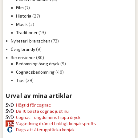
Film
(7)
Historia
(27)
Musik
(3)
Traditioner
(13)
Nyheter i branschen
(73)
Övrig brandy
(9)
Recensioner
(80)
Bedömning övrig dryck
(9)
Cognacsbedömning
(46)
Tips
(29)
Urval av mina artiklar
Högtid för cognac
De 10 bästa cognac just nu
Cognac - ungdomens hippa dryck
Vägledning ifrån ett riktigt konjaksproffs
Dags att återupptäcka konjak