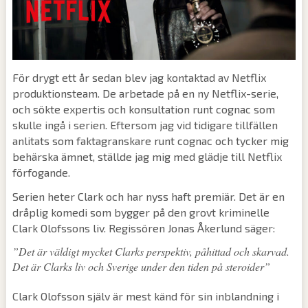
För drygt ett år sedan blev jag kontaktad av Netflix
produktionsteam. De arbetade på en ny Netflix-serie,
och sökte expertis och konsultation runt cognac som
skulle ingå i serien. Eftersom jag vid tidigare tillfällen
anlitats som faktagranskare runt cognac och tycker mig
behärska ämnet, ställde jag mig med glädje till Netflix
förfogande.
Serien heter Clark och har nyss haft premiär. Det är en
dråplig komedi som bygger på den grovt kriminelle
Clark Olofssons liv. Regissören Jonas Åkerlund säger:
”Det är väldigt mycket Clarks perspektiv, påhittad och skarvad.
Det är Clarks liv och Sverige under den tiden på steroider”
Clark Olofsson själv är mest känd för sin inblandning i