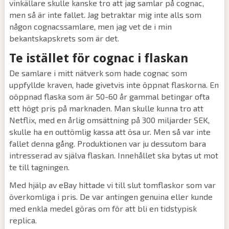
vinkällare skulle kanske tro att jag samlar på cognac,
men så är inte fallet. Jag betraktar mig inte alls som
någon cognacssamlare, men jag vet de i min
bekantskapskrets som är det.
Te istället för cognac i flaskan
De samlare i mitt nätverk som hade cognac som
uppfyllde kraven, hade givetvis inte öppnat flaskorna. En
oöppnad flaska som är 50-60 år gammal betingar ofta
ett högt pris på marknaden. Man skulle kunna tro att
Netflix, med en årlig omsättning på 300 miljarder SEK,
skulle ha en outtömlig kassa att ösa ur. Men så var inte
fallet denna gång. Produktionen var ju dessutom bara
intresserad av själva flaskan. Innehållet ska bytas ut mot
te till tagningen.
Med hjälp av eBay hittade vi till slut tomflaskor som var
överkomliga i pris. De var antingen genuina eller kunde
med enkla medel göras om för att bli en tidstypisk
replica.