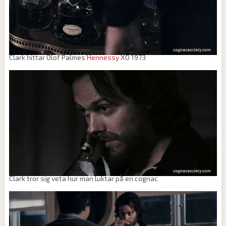
Clark hittar Olof Palmes
Hennessy
XO 1973
Clark tror sig veta hur man luktar på en cognac