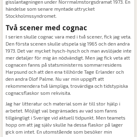
gisslantagningen under Norrmalmstorgsdramat 1973. En
händelse som senare myntade uttrycket
Stockholmssyndromet.
Två scener med cognac
I serien skulle cognac vara med i två scener, fick jag veta.
Den första scenen skulle utspela sig 1965 och den andra
1973. Det var mycket hysch-hysch och man avslöjade inte
mer detaljer för mig än nödvändigt. Men jag fick veta att
cognacen fanns på statsministerns sommarresidens
Harpsund och att den ena tillhörde Tage Erlander och
den andra Olof Palme. Nu var min uppgift att
rekommendera två lämpliga, trovärdiga och tidstypiska
cognacsflaskor som rekvisita.
Jag har litteratur och material som är till stor hjälp i
arbetet. Möjligt val begränsades av vad som fanns
tillgängligt i Sverige vid aktuell tidpunkt. Men teamets
hopp om att jag själv skulle ha dessa flaskor på lager
gick om intet. En utomstående som besöker min