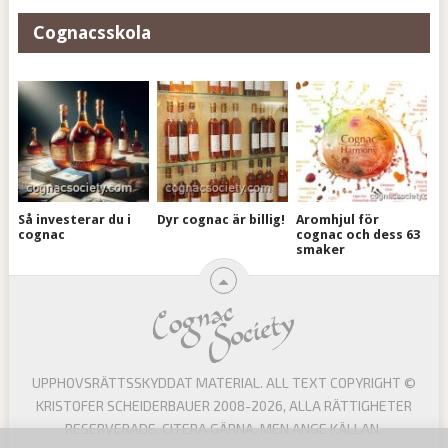
Cognacsskola
Så investerar du i
Dyr cognac är billig!
Aromhjul för
cognac
cognac och dess 63
smaker
UPPHOVSRÄTTSSKYDDAT MATERIAL. ALL TEXT COPYRIGHT ©
KRISTOFER SCHEIDERBAUER 2008-2026, ALLA RÄTTIGHETER
RESERVERADE. CITERA GÄRNA, MEN ANGE KÄLLAN.