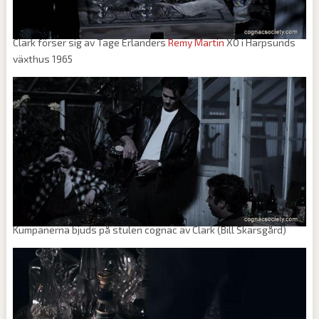
Clark förser sig av Tage Erlanders
Remy Martin
XO i Harpsunds
växthus 1965
Kumpanerna bjuds på stulen cognac av Clark (Bill Skarsgård)