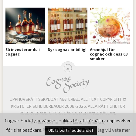
Så investerar du i
Dyr cognac är billig!
Aromhjul för
cognac
cognac och dess 63
smaker
UPPHOVSRÄTTSSKYDDAT MATERIAL. ALL TEXT COPYRIGHT ©
KRISTOFER SCHEIDERBAUER 2008-2026, ALLA RÄTTIGHETER
RESERVERADE. CITERA GÄRNA, MEN ANGE KÄLLAN.
Cognac Society använder cookies för att förbättra upplevelsen
MISSBRUK AV ALKOHOL ÄR FARLIGT FÖR HÄLSAN,
för sina besökare.
Jag vill veta mer
DRICK MED MÅTTA OCH FÖRNUFT.
OK, ta bort meddelandet