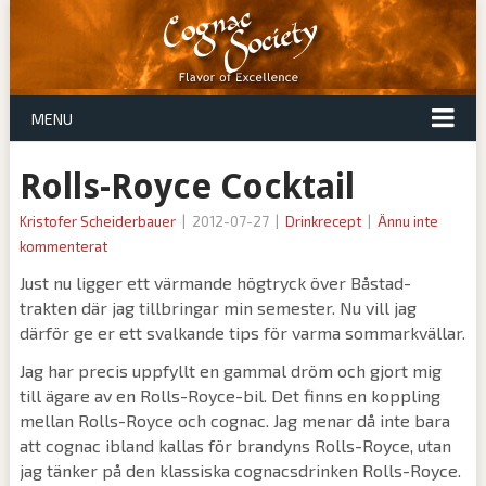
MENU
Rolls-Royce Cocktail
Kristofer Scheiderbauer
|
2012-07-27
|
Drinkrecept
|
Ännu inte
kommenterat
Just nu ligger ett värmande högtryck över Båstad-
trakten där jag tillbringar min semester. Nu vill jag
därför ge er ett svalkande tips för varma sommarkvällar.
Jag har precis uppfyllt en gammal dröm och gjort mig
till ägare av en Rolls-Royce-bil. Det finns en koppling
mellan Rolls-Royce och cognac. Jag menar då inte bara
att cognac ibland kallas för brandyns Rolls-Royce, utan
jag tänker på den klassiska cognacsdrinken Rolls-Royce.