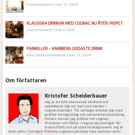
5 kommentarer
|
mar 12, 2008
KLASSISKA DRINKAR MED COGNAC NU ÅTER I ROPET
2 kommentarer
|
maj 3, 2012
PAINKILLER – KARIBIENS GODASTE DRINK
Ännu inte kommenterat
|
mar 13, 2009
Om författaren
Kristofer Scheiderbauer
Jag är en helt oberoende skribent och
uppdaterar dig om vad som händer i
cognacsvärlden. Till vardags arbetar jag med
grafisk formgivning och varumärkesutveckling.
Annars skriver jag artiklar om cognac,
föreläser och håller i cognacsprovningar för
branschfolk och på olika företagsevent. Jag är
även aktiv i Sveriges främsta cognacssällskap med samma namn