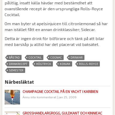
pålitlig, insatt källa hävdar med bestämdhet att
ovanstående recept är den ursprungliga Rolls-Royce
Cocktail.
Om man byter ut apelsinjuicen till citronlemonad så har
man istället fått en annan drinkklassiker; Sidecar.
Detta är ingen drink för bilförare och tänk på att bilar
med barskåp ju alltid har det placerat vid baksätet.
,
,
,
,
BÅSTAD
COCKTAIL
COGNAC
DRINKAR
,
,
,
,
DRINKRECEPT
HÖGTRYCK
KONJAK
ROLLS-ROYCE
SEMESTER
Närbesläktat
CHAMPAGNE COCKTAIL PÅ EN YACHT I KARIBIEN
Ännu inte kommenterat
|
jan 25, 2009
GROSSHANDLARGROGG, GULDKANT OCH KINNIEAC