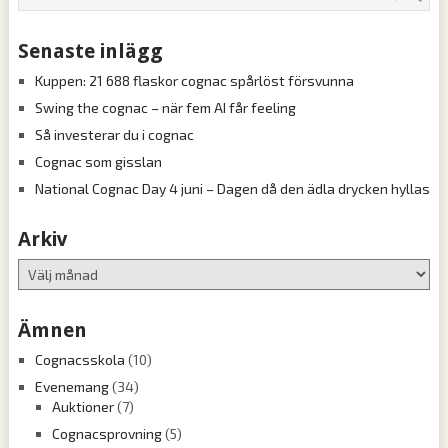
Senaste inlägg
Kuppen: 21 688 flaskor cognac spårlöst försvunna
Swing the cognac – när fem AI får feeling
Så investerar du i cognac
Cognac som gisslan
National Cognac Day 4 juni – Dagen då den ädla drycken hyllas
Arkiv
Arkiv
Ämnen
Cognacsskola
(10)
Evenemang
(34)
Auktioner
(7)
Cognacsprovning
(5)