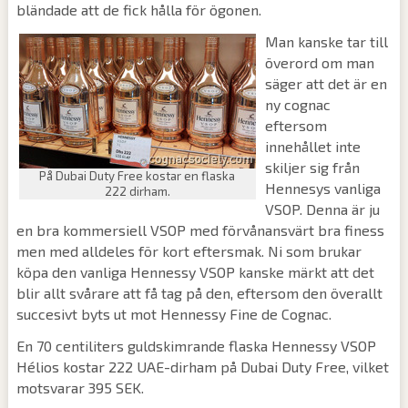
bländade att de fick hålla för ögonen.
Man kanske tar till
överord om man
säger att det är en
ny cognac
eftersom
innehållet inte
skiljer sig från
På Dubai Duty Free kostar en flaska
Hennesys vanliga
222 dirham.
VSOP. Denna är ju
en bra kommersiell VSOP med förvånansvärt bra finess
men med alldeles för kort eftersmak. Ni som brukar
köpa den vanliga Hennessy VSOP kanske märkt att det
blir allt svårare att få tag på den, eftersom den överallt
succesivt byts ut mot Hennessy Fine de Cognac.
En 70 centiliters guldskimrande flaska Hennessy VSOP
Hélios kostar 222 UAE-dirham på Dubai Duty Free, vilket
motsvarar 395 SEK.