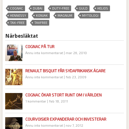
,
,
,
,
,
COGNAC
DUBAI
DUTY-FREE
GULD
HELIOS
,
,
,
,
HENNESSY
KONJAK
MAGNUM
MYTOLOGI
,
TAX-FREE
TAXFREE
Närbesläktat
COGNAC PÅ TUR
Ännu inte kommenterat
|
mar 26, 2010
RENAULT BISQUIT FÅR SYDAFRIKANSK ÄGARE
Ännu inte kommenterat
|
feb 23, 2009
COGNAC ÖKAR STORT RUNT OM I VÄRLDEN
1 kommentar
|
feb 18, 2011
COURVOISIER EXPANDERAR OCH INVESTERAR
Ännu inte kommenterat
|
nov 7, 2012