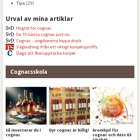
Tips
(29)
Urval av mina artiklar
Högtid för cognac
De 10 bästa cognac just nu
Cognac - ungdomens hippa dryck
Vägledning ifrån ett riktigt konjaksproffs
Dags att återupptäcka konjak
Cognacsskola
Så investerar du i
Dyr cognac är billig!
Aromhjul för
cognac
cognac och dess 63
smaker