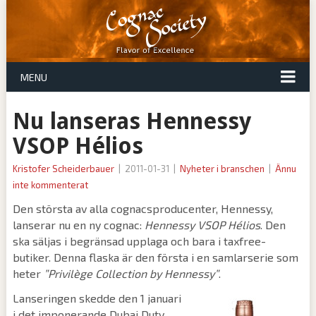
MENU
Nu lanseras Hennessy
VSOP Hélios
Kristofer Scheiderbauer
|
2011-01-31
|
Nyheter i branschen
|
Ännu
inte kommenterat
Den största av alla cognacsproducenter, Hennessy,
lanserar nu en ny cognac:
Hennessy VSOP Hélios
. Den
ska säljas i begränsad upplaga och bara i taxfree-
butiker. Denna flaska är den första i en samlarserie som
heter
”Privilège Collection by Hennessy”
.
Lanseringen skedde den 1 januari
i det imponerande Dubai Duty