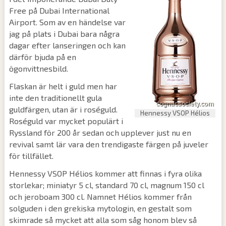
Free på Dubai International
Airport. Som av en händelse var
jag på plats i Dubai bara några
dagar efter lanseringen och kan
därför bjuda på en
ögonvittnesbild.
Flaskan är helt i guld men har
inte den traditionellt gula
guldfärgen, utan är i roséguld.
Hennessy VSOP Hélios
Roséguld var mycket populärt i
Ryssland för 200 år sedan och upplever just nu en
revival samt lär vara den trendigaste färgen på juveler
för tillfället.
Hennessy VSOP Hélios kommer att finnas i fyra olika
storlekar; miniatyr 5 cl, standard 70 cl, magnum 150 cl
och jeroboam 300 cl. Namnet Hélios kommer från
solguden i den grekiska mytologin, en gestalt som
skimrade så mycket att alla som såg honom blev så