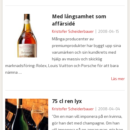
Med långsamhet som
affärsidé
Kristofer Scheiderbauer
|
2008-04-15
Många producenter av
premiumprodukter har byggt upp sina
varumärken och sin kundkrets med
hjälp av massiv och skicklig
marknadsföring: Rolex, Louis Vuitton och Porsche för att bara
nämna
Läs mer
75 cl ren lyx
Kristofer Scheiderbauer
|
2008-04-04
”Om en man vill imponera på en kvinna,
gör han det med champagne. Om han
vill imponera på en annan man, gör han