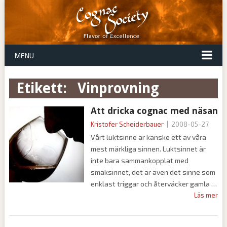
MENU
Etikett:
vinprovning
Att dricka cognac med näsan
Kristofer Scheiderbauer
|
2008-05-27
Vårt luktsinne är kanske ett av våra
mest märkliga sinnen. Luktsinnet är
inte bara sammankopplat med
smaksinnet, det är även det sinne som
enklast triggar och återväcker gamla
Läs mer