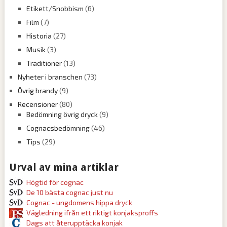
Etikett/Snobbism
(6)
Film
(7)
Historia
(27)
Musik
(3)
Traditioner
(13)
Nyheter i branschen
(73)
Övrig brandy
(9)
Recensioner
(80)
Bedömning övrig dryck
(9)
Cognacsbedömning
(46)
Tips
(29)
Urval av mina artiklar
Högtid för cognac
De 10 bästa cognac just nu
Cognac - ungdomens hippa dryck
Vägledning ifrån ett riktigt konjaksproffs
Dags att återupptäcka konjak