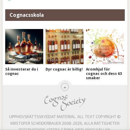
Cognacsskola
Så investerar du i
Dyr cognac är billig!
Aromhjul för
cognac
cognac och dess 63
smaker
UPPHOVSRÄTTSSKYDDAT MATERIAL. ALL TEXT COPYRIGHT ©
KRISTOFER SCHEIDERBAUER 2008-2026, ALLA RÄTTIGHETER
RESERVERADE. CITERA GÄRNA, MEN ANGE KÄLLAN.