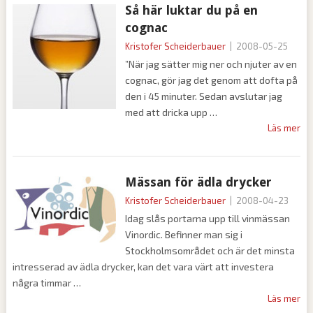
Så här luktar du på en
cognac
Kristofer Scheiderbauer
|
2008-05-25
”När jag sätter mig ner och njuter av en
cognac, gör jag det genom att dofta på
den i 45 minuter. Sedan avslutar jag
med att dricka upp
Läs mer
Mässan för ädla drycker
Kristofer Scheiderbauer
|
2008-04-23
Idag slås portarna upp till vinmässan
Vinordic. Befinner man sig i
Stockholmsområdet och är det minsta
intresserad av ädla drycker, kan det vara värt att investera
några timmar
Läs mer