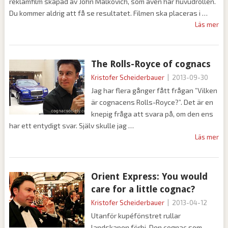
reklamfilm skapad av John Malkovich, som även har huvudrollen.
Du kommer aldrig att få se resultatet. Filmen ska placeras i
Läs mer
The Rolls-Royce of cognacs
Kristofer Scheiderbauer
|
2013-09-30
Jag har flera gånger fått frågan ”Vilken
är cognacens Rolls-Royce?”. Det är en
knepig fråga att svara på, om den ens
har ett entydigt svar. Själv skulle jag
Läs mer
Orient Express: You would
care for a little cognac?
Kristofer Scheiderbauer
|
2013-04-12
Utanför kupéfönstret rullar
landskapen förbi. Den cognac som