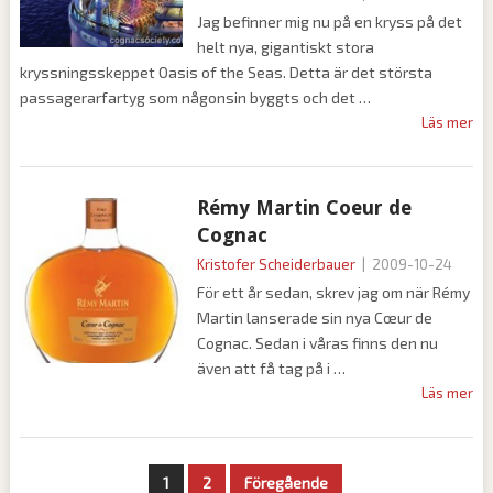
Jag befinner mig nu på en kryss på det
helt nya, gigantiskt stora
kryssningsskeppet Oasis of the Seas. Detta är det största
passagerarfartyg som någonsin byggts och det
Läs mer
Rémy Martin Coeur de
Cognac
Kristofer Scheiderbauer
|
2009-10-24
För ett år sedan, skrev jag om när Rémy
Martin lanserade sin nya Cœur de
Cognac. Sedan i våras finns den nu
även att få tag på i
Läs mer
Sidnumrering
1
2
Föregående