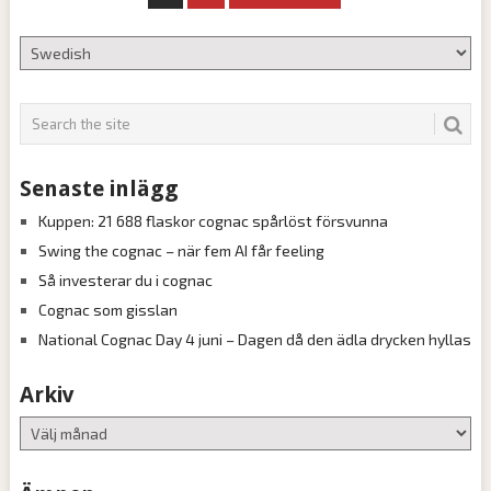
för
inlägg
Senaste inlägg
Kuppen: 21 688 flaskor cognac spårlöst försvunna
Swing the cognac – när fem AI får feeling
Så investerar du i cognac
Cognac som gisslan
National Cognac Day 4 juni – Dagen då den ädla drycken hyllas
Arkiv
Arkiv