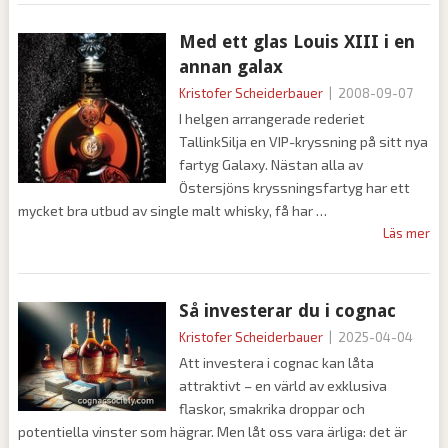
Med ett glas Louis XIII i en
annan galax
Kristofer Scheiderbauer
|
2008-09-07
I helgen arrangerade rederiet
TallinkSilja en VIP-kryssning på sitt nya
fartyg Galaxy. Nästan alla av
Östersjöns kryssningsfartyg har ett
mycket bra utbud av single malt whisky, få har
Läs mer
Så investerar du i cognac
Kristofer Scheiderbauer
|
2025-04-04
Att investera i cognac kan låta
attraktivt – en värld av exklusiva
flaskor, smakrika droppar och
potentiella vinster som hägrar. Men låt oss vara ärliga: det är