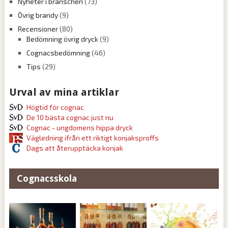
Nyheter i branschen
(73)
Övrig brandy
(9)
Recensioner
(80)
Bedömning övrig dryck
(9)
Cognacsbedömning
(46)
Tips
(29)
Urval av mina artiklar
Högtid för cognac
De 10 bästa cognac just nu
Cognac - ungdomens hippa dryck
Vägledning ifrån ett riktigt konjaksproffs
Dags att återupptäcka konjak
Cognacsskola