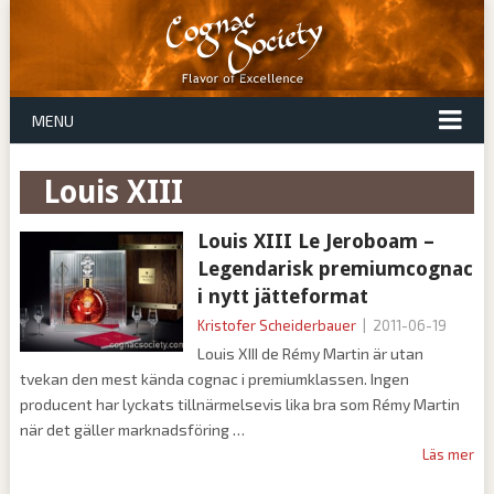
MENU
Louis XIII
Louis XIII Le Jeroboam –
Legendarisk premiumcognac
i nytt jätteformat
Kristofer Scheiderbauer
|
2011-06-19
Louis XIII de Rémy Martin är utan
tvekan den mest kända cognac i premiumklassen. Ingen
producent har lyckats tillnärmelsevis lika bra som Rémy Martin
när det gäller marknadsföring
Läs mer