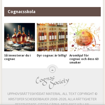
Cognacsskola
Så investerar du i
Dyr cognac är billig!
Aromhjul för
cognac
cognac och dess 63
smaker
UPPHOVSRÄTTSSKYDDAT MATERIAL. ALL TEXT COPYRIGHT ©
KRISTOFER SCHEIDERBAUER 2008-2026, ALLA RÄTTIGHETER
RESERVERADE. CITERA GÄRNA, MEN ANGE KÄLLAN.