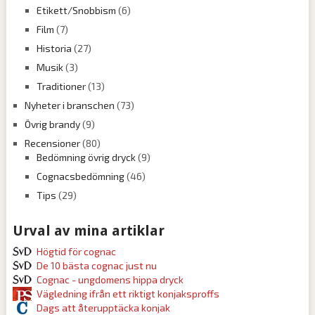
Etikett/Snobbism
(6)
Film
(7)
Historia
(27)
Musik
(3)
Traditioner
(13)
Nyheter i branschen
(73)
Övrig brandy
(9)
Recensioner
(80)
Bedömning övrig dryck
(9)
Cognacsbedömning
(46)
Tips
(29)
Urval av mina artiklar
Högtid för cognac
De 10 bästa cognac just nu
Cognac - ungdomens hippa dryck
Vägledning ifrån ett riktigt konjaksproffs
Dags att återupptäcka konjak