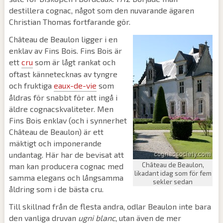
destillera cognac, något som den nuvarande ägaren
Christian Thomas fortfarande gör.
Château de Beaulon ligger i en
enklav av Fins Bois. Fins Bois är
ett
cru
som är lågt rankat och
oftast kännetecknas av tyngre
och fruktiga
eaux-de-vie
som
åldras för snabbt för att ingå i
äldre cognacskvaliteter. Men
Fins Bois enklav (och i synnerhet
Château de Beaulon) är ett
mäktigt och imponerande
undantag. Här har de bevisat att
Château de Beaulon,
man kan producera cognac med
likadant idag som för fem
samma elegans och långsamma
sekler sedan
åldring som i de bästa cru.
Till skillnad från de flesta andra, odlar Beaulon inte bara
den vanliga druvan
ugni blanc
, utan även de mer