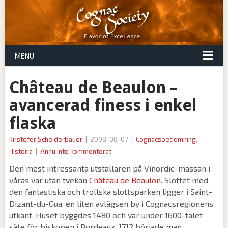
MENU
Château de Beaulon –
avancerad finess i enkel
flaska
Kristofer Scheiderbauer
|
2008-08-07
|
Cognacsbedömning
,
Historia
|
Ännu inte kommenterat
Den mest intressanta utställaren på Vinordic-mässan i
våras var utan tvekan
Château de Beaulon
. Slottet med
den fantastiska och trollska slottsparken ligger i Saint-
Dizant-du-Gua, en liten avlägsen by i Cognacsregionens
utkant. Huset byggdes 1480 och var under 1600-talet
säte för biskopen i Bordeaux. 1712 började man