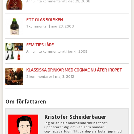
Ännu inte kommenterat
|
dec 29, 2008
ETT GLAS SOLSKEN
1 kommentar
|
mar 23, 2008
FEM TIPS I ÅRE
Ännu inte kommenterat
|
jan 4, 2009
KLASSISKA DRINKAR MED COGNAC NU ÅTER I ROPET
2 kommentarer
|
maj 3, 2012
Om författaren
Kristofer Scheiderbauer
Jag är en helt oberoende skribent och
uppdaterar dig om vad som händer i
cognacsvärlden. Till vardags arbetar jag med