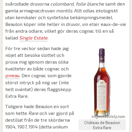
svårodlade druvorna
colombard, folle blanche
samt den
gamla armagnacdruvan
montils
. Allt odlas ekologiskt
utan kemikaler och syntetiska bekämpningsmedel.
Beaulon köper inte heller in druvor, vin eller eaux-de-vie
från andra odlare, vilket gör deras cognac till en så
kallad
Single Estate
.
För tre veckor sedan hade jag
nöjet att besöka slottet och
prova mig igenom deras olika
kvaliteter av både cognac och
pineau
. Den cognac som gjorde
störst intryck på mig var (inte
helt oväntat) deras flaggskepp
Extra Rare.
Tidigare hade Beaulon en sort
som hette
Rare
och var gjord på
destillat från de tre skördarna
Château de Beaulon
1904, 1907, 1914 (detta unikum
Extra Rare