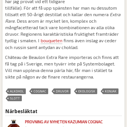
har jag provat vid ett tidigare
tillfälle). För att få upp spänsten har man nu dessutom
tillsatt ett 50-årigt destillat och kallar den numera
Extra
Rare
. Dess arom är mycket len, komplex och
mångfacetterad tack vare kombinationen av alla olika
druvor. Regionens karaktäristiska fruktighet framträder
tydlig i smaken. I
bouqueten
finns även inslag av ceder
och russin samt antydan av choklad.
Château de Beaulon Extra Rare importeras och finns att
få tag på i Sverige, men tyvärr inte på Systembolaget.
Vill man uppleva denna pärla här, får man i stället ta
sikte på någon av de finare restaurangerna.
,
,
,
,
,
ALKOHOL
COGNAC
DRUVOR
EKOLOGISK
KONJAK
SLOTT
Närbesläktat
PROVNING AV NYHETEN KAZUMIAN COGNAC